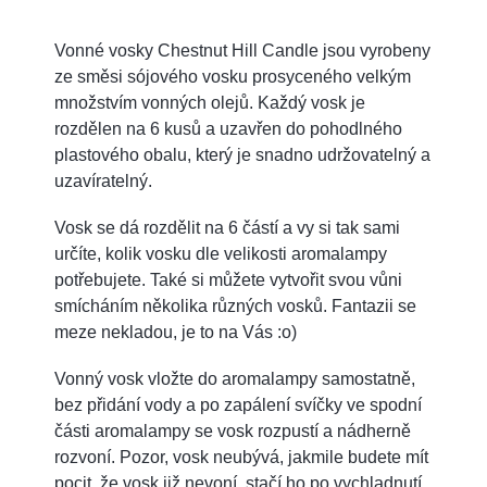
Vonné vosky Chestnut Hill Candle jsou vyrobeny
ze směsi sójového vosku prosyceného velkým
množstvím vonných olejů. Každý vosk je
rozdělen na 6 kusů a uzavřen do pohodlného
plastového obalu, který je snadno udržovatelný a
uzavíratelný.
Vosk se dá rozdělit na 6 částí a vy si tak sami
určíte, kolik vosku dle velikosti aromalampy
potřebujete. Také si můžete vytvořit svou vůni
smícháním několika různých vosků. Fantazii se
meze nekladou, je to na Vás :o)
Vonný vosk vložte do aromalampy samostatně,
bez přidání vody a po zapálení svíčky ve spodní
části aromalampy se vosk rozpustí a nádherně
rozvoní. Pozor, vosk neubývá, jakmile budete mít
pocit, že vosk již nevoní, stačí ho po vychladnutí