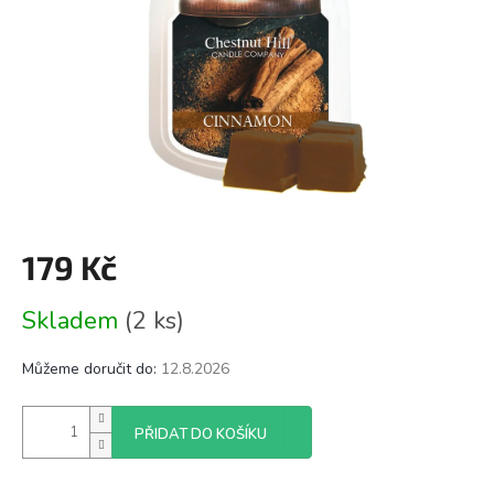
179 Kč
Měrná
Skladem
(2 ks)
cena:
Můžeme doručit do:
12.8.2026
PŘIDAT DO KOŠÍKU