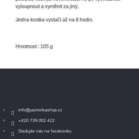
vyloupnout a vyměnit za jiný.
Jedna kostka vystačí až na 8 hodin.
Hmotnost : 105 g
Z
á
p
a
Kontakt
t
í
info
@
jasminkashop.cz
+420 739 002 422
Sledujte nás na facebooku