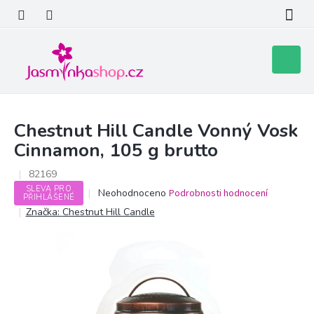
Přejít
na
obsah
Nákupní
košík
Chestnut Hill Candle Vonný Vosk
Cinnamon, 105 g brutto
82169
SLEVA PRO
Průměrné
Neohodnoceno
Podrobnosti hodnocení
PŘIHLÁŠENÉ
hodnocení
Značka:
Chestnut Hill Candle
produktu
je
0,0
z
5
hvězdiček.