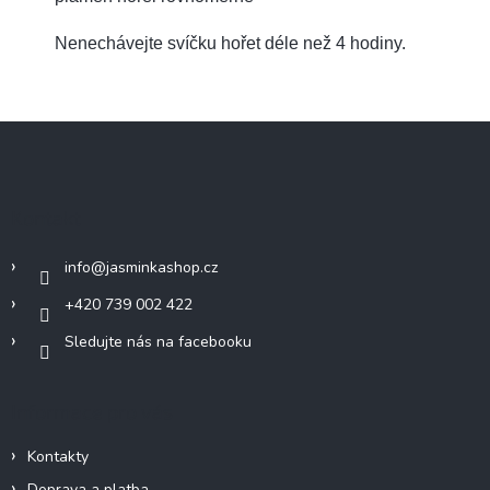
Nenechávejte svíčku hořet déle než 4 hodiny.
Z
á
p
a
Kontakt
t
í
info
@
jasminkashop.cz
+420 739 002 422
Sledujte nás na facebooku
Informace pro vás
Kontakty
Doprava a platba