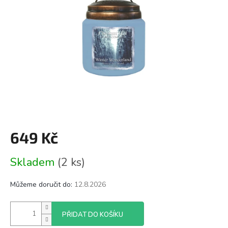
649 Kč
Měrná
Skladem
(2 ks)
cena:
Můžeme doručit do:
12.8.2026
PŘIDAT DO KOŠÍKU