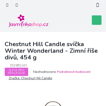
Přejít
na
obsah
Nákupní
košík
Chestnut Hill Candle svíčka
Winter Wonderland - Zimní říše
divů, 454 g
351981143
SLEVA PRO
Průměrné
Neohodnoceno
Podrobnosti hodnocení
PŘIHLÁŠENÉ
hodnocení
Značka:
Chestnut Hill Candle
produktu
je
0,0
z
5
hvězdiček.