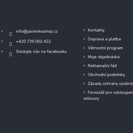
Kontakt
Informace pro vás
Kontakty
info
@
jasminkashop.cz
Doprava a platba
+420 739 002 422
Věrnostní program
Sledujte nás na facebooku
Moje objednávka
Reklamační řád
Obchodní podmínky
Zásady ochrany osobní
Formulář pro odstoupen
smlouvy
Přijímáme online platby
Instagram