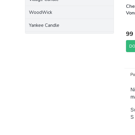
Che
WoodWick
Von
Hom
Yankee Candle
99
DO
Po
Ni
m
S
S 