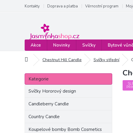
Přejít
Kontakty
Doprava a platba
Věrnostní program
Moj
na
obsah
Akce
Novinky
Svíčky
Bytové vůn
Domů
Chestnut Hill Candle
Svíčky střední
Ch
P
Přeskočit
o
Kategorie
kategorie
s
SL
PŘI
t
Svíčky Hororový design
r
a
Candleberry Candle
n
Country Candle
n
í
Koupelové bomby Bomb Cosmetics
p