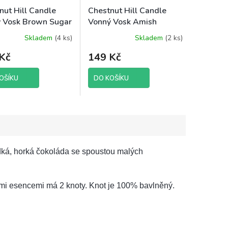
nut Hill Candle
Chestnut Hill Candle
 Vosk Brown Sugar
Vonný Vosk Amish
 85 g brutto
Country, 85 g brutto
Skladem
(4 ks)
Skladem
(2 ks)
Kč
149 Kč
OŠÍKU
DO KOŠÍKU
dká, horká čokoláda se spoustou malých
mi esencemi má 2 knoty. Knot je 100% bavlněný.