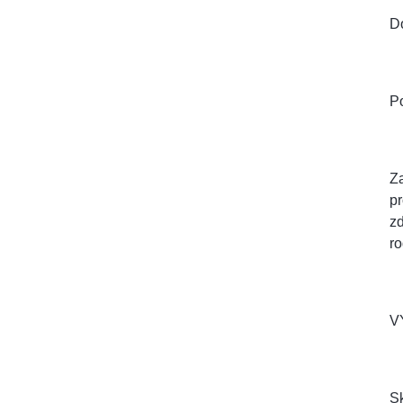
D
Po
Za
pr
zd
ro
V
Sk