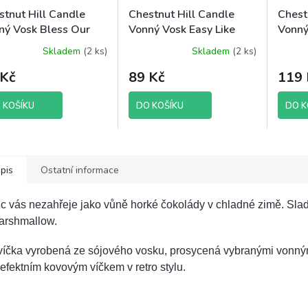
stnut Hill Candle
Chestnut Hill Candle
Chest
ný Vosk Bless Our
Vonný Vosk Easy Like
Vonný
e, 85 g brutto
Sunday Morning, 85 g
Spice,
Skladem
(2 ks)
Skladem
(2 ks)
brutto
 Kč
89 Kč
119 
 KOŠÍKU
DO KOŠÍKU
DO K
pis
Ostatní informace
c vás nezahřeje jako vůně horké čokolády v chladné zimě. Sla
arshmallow.
víčka vyrobená ze sójového vosku, prosycená vybranými vonný
efektním kovovým víčkem v retro stylu.