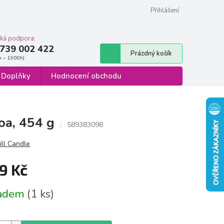
 osobních údajů
Formulář pro odstoupení od smlouvy
Přihlášení
cká podpora:
739 002 422
Nákupní
Prázdný košík
košík
Doplňky
Hodnocení obchodu
oa, 454 g
589383098
ill Candle
9 Kč
á
ladem
(1 ks)