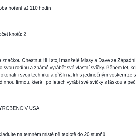
oba hoření až 110 hodin
čet knotů: 2
 značkou Chestnut Hill stojí manželé Missy a Dave ze Západní Vir
o svou rodinu a známé vyrábět své vlastní svíčky. Během let, kdy
okonalili svoji techniku a přišli na trh s jedinečným voskem ze
dinnou firmou, která i po letech vyrábí své svíčky s láskou a pečl
YROBENO V USA
ladujte na temném místě při teplotě do 20 stupňů