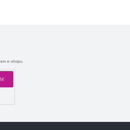
šem e-shopu.
 SE