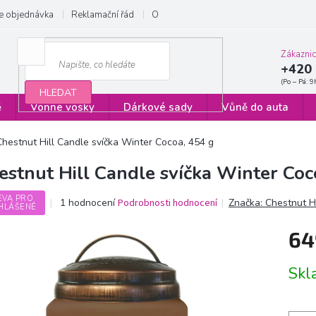
e objednávka
Reklamační řád
Obchodní podmínky
Zásady ochrany
Zákazni
+420 
HLEDAT
ě
Vonné vosky
Dárkové sady
Vůně do auta
Chestnut Hill Candle svíčka Winter Cocoa, 454 g
estnut Hill Candle svíčka Winter Coc
EVA PRO
Průměrné
1 hodnocení
Podrobnosti hodnocení
Značka:
Chestnut H
HLÁŠENÉ
hodnocení
produktu
64
je
5,0
Měrn
z
Sk
cena:
5
hvězdiček.