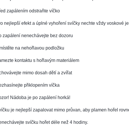
ed zapálením odstraňte víčko
o nejlepší efekt a úplné vyhoření svíčky nechte vždy voskové je
o zapálení nenechávejte bez dozoru
místěte na nehořlavou podložku
amezte kontaktu s hořlavým materiálem
hovávejte mimo dosah dětí a zvířat
zhasínejte přiklopením víčka
zor! Nádoba je po zapálení horká!
íčku je nejlepší zapalovat mimo průvan, aby plamen hořel rov
nechávejte svíčku hořet déle než 4 hodiny.