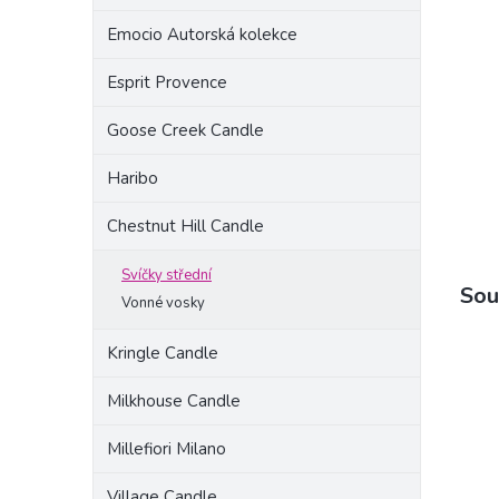
a
Emocio Autorská kolekce
n
e
Esprit Provence
l
Goose Creek Candle
Haribo
Chestnut Hill Candle
Svíčky střední
Sou
Vonné vosky
Kringle Candle
Milkhouse Candle
Millefiori Milano
Village Candle