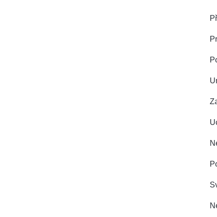
Př
Pr
P
U
Z
Uc
Ne
Po
Sv
Ne