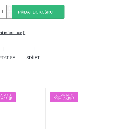
PŘIDAT DO KOŠÍKU
ní informace
PTAT SE
SDÍLET
VA PRO
SLEVA PRO
LÁŠENÉ
PŘIHLÁŠENÉ