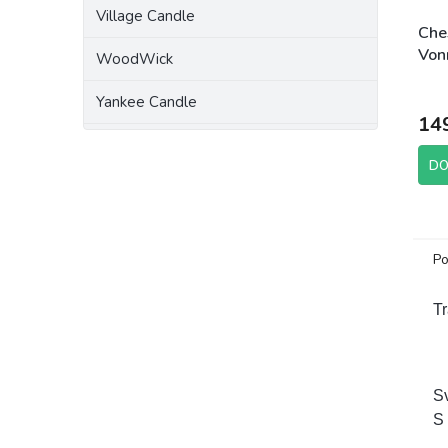
Village Candle
Che
Von
WoodWick
g br
Yankee Candle
14
DO
Po
Tr
S
S 