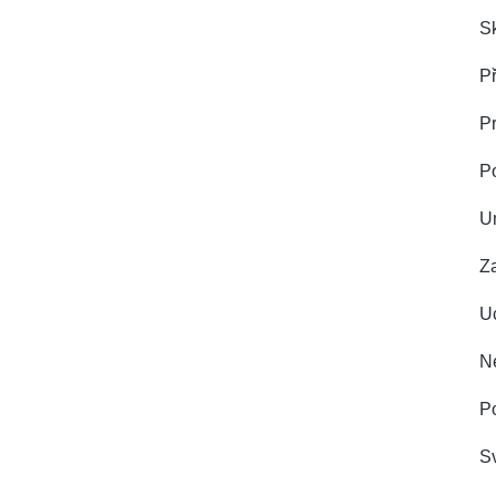
Sk
Př
Pr
P
U
Z
Uc
Ne
Po
Sv