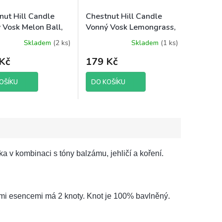
nut Hill Candle
Chestnut Hill Candle
 Vosk Melon Ball,
Vonný Vosk Lemongrass,
brutto
105 g brutto
Skladem
(2 ks)
Skladem
(1 ks)
né
ení
Kč
179 Kč
tu
OŠÍKU
DO KOŠÍKU
ek.
a v kombinaci s tóny balzámu, jehličí a koření.
mi esencemi má 2 knoty. Knot je 100% bavlněný.