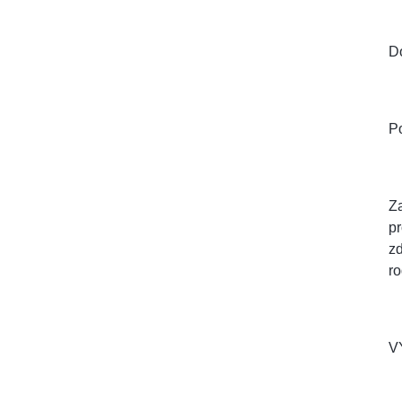
D
Po
Za
pr
zd
ro
V