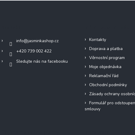
Kontakt
Informace pro vás
Kontakty
info
@
jasminkashop.cz
Doprava a platba
+420 739 002 422
Věrnostní program
Sledujte nás na facebooku
Moje objednávka
Reklamační řád
Obchodní podmínky
Zásady ochrany osobní
Formulář pro odstoupen
smlouvy
Přijímáme online platby
Instagram