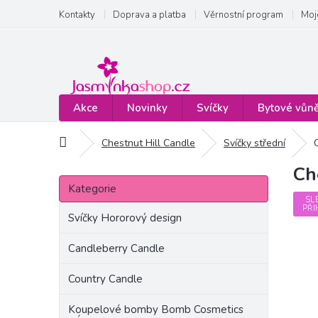
Přejít
Kontakty
Doprava a platba
Věrnostní program
Moj
na
obsah
Akce
Novinky
Svíčky
Bytové vůn
Domů
Chestnut Hill Candle
Svíčky střední
Ch
P
Přeskočit
o
Kategorie
kategorie
s
SL
PŘI
t
Svíčky Hororový design
r
a
Candleberry Candle
n
Country Candle
n
í
Koupelové bomby Bomb Cosmetics
p