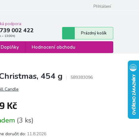
 osobních údajů
Formulář pro odstoupení od smlouvy
Přihlášení
cká podpora:
739 002 422
Nákupní
Prázdný košík
košík
Doplňky
Hodnocení obchodu
 Christmas, 454 g
589383096
ill Candle
9 Kč
á
ladem
(3 ks)
e doručit do:
11.8.2026