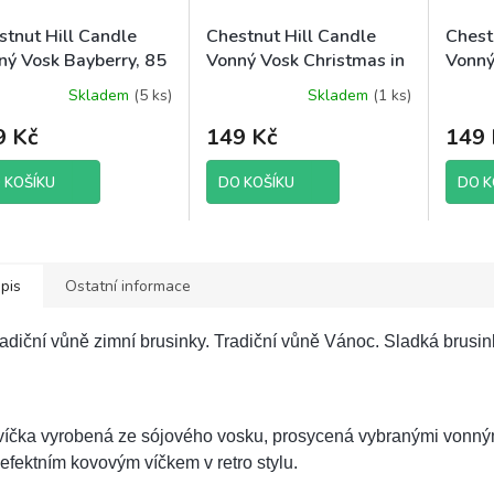
stnut Hill Candle
Chestnut Hill Candle
Chest
ný Vosk Bayberry, 85
Vonný Vosk Christmas in
Vonný
utto
the Country, 85 g brutto
85 g 
Skladem
(5 ks)
Skladem
(1 ks)
Průměr
hodnoc
9 Kč
149 Kč
149 
produk
je
5,0
 KOŠÍKU
DO KOŠÍKU
DO K
z
5
hvězdič
pis
Ostatní informace
adiční vůně zimní brusinky. Tradiční vůně Vánoc. Sladká brusink
víčka vyrobená ze sójového vosku, prosycená vybranými vonný
efektním kovovým víčkem v retro stylu.