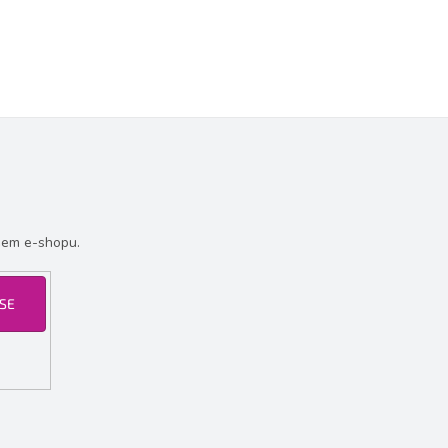
šem e-shopu.
 SE