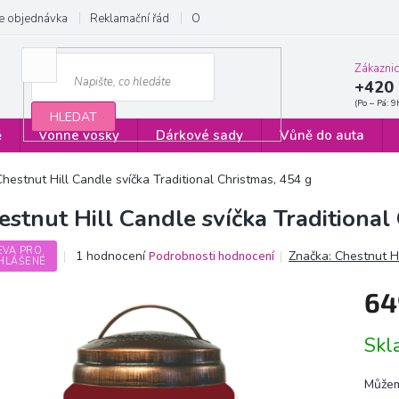
e objednávka
Reklamační řád
Obchodní podmínky
Zásady ochrany
Zákazni
+420 
HLEDAT
ě
Vonné vosky
Dárkové sady
Vůně do auta
Chestnut Hill Candle svíčka Traditional Christmas, 454 g
estnut Hill Candle svíčka Traditional
EVA PRO
Průměrné
1 hodnocení
Podrobnosti hodnocení
Značka:
Chestnut H
HLÁŠENÉ
hodnocení
produktu
64
je
5,0
Měrn
z
Sk
cena:
5
hvězdiček.
Můžem