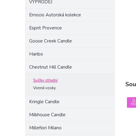
VÝPRODEJ
a
n
Emocio Autorská kolekce
e
l
Esprit Provence
Goose Creek Candle
Haribo
Chestnut Hill Candle
Svíčky střední
Sou
Vonné vosky
S
Kringle Candle
PŘ
Milkhouse Candle
Millefiori Milano