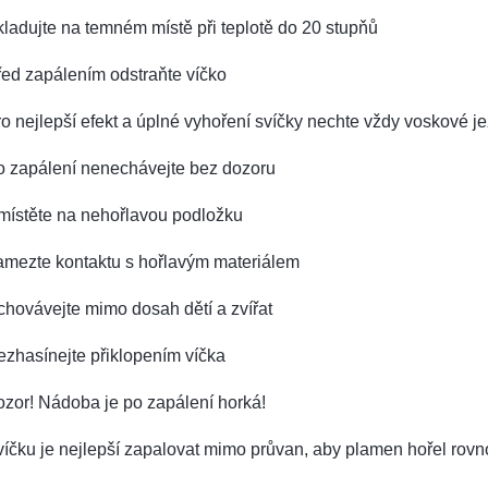
ladujte na temném místě při teplotě do 20 stupňů
ed zapálením odstraňte víčko
o nejlepší efekt a úplné vyhoření svíčky nechte vždy voskové je
o zapálení nenechávejte bez dozoru
místěte na nehořlavou podložku
amezte kontaktu s hořlavým materiálem
hovávejte mimo dosah dětí a zvířat
zhasínejte přiklopením víčka
zor! Nádoba je po zapálení horká!
íčku je nejlepší zapalovat mimo průvan, aby plamen hořel rov