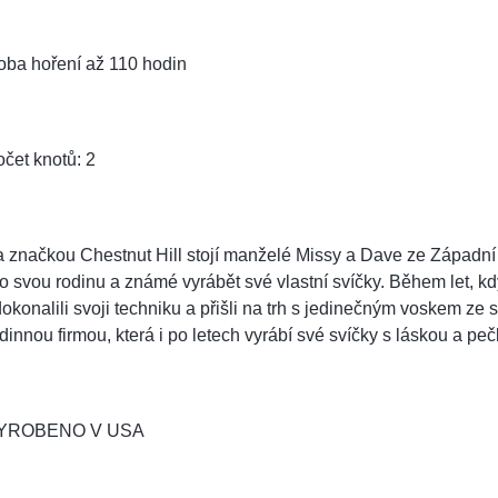
oba hoření až 110 hodin
čet knotů: 2
 značkou Chestnut Hill stojí manželé Missy a Dave ze Západní Vir
o svou rodinu a známé vyrábět své vlastní svíčky. Během let, kdy
okonalili svoji techniku a přišli na trh s jedinečným voskem ze
dinnou firmou, která i po letech vyrábí své svíčky s láskou a pečl
YROBENO V USA