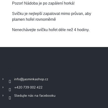
Pozor! Nádoba je po zapálení horká!
Svíčku je nejlepší zapalovat mimo průvan, aby
plamen hořel rovnoměrně
Nenechávejte svíčku hořet déle než 4 hodiny.
Z
á
p
a
Kontakt
t
í
info
@
jasminkashop.cz
+420 739 002 422
Sledujte nás na facebooku