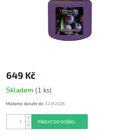
649 Kč
Měrná
Skladem
(1 ks)
cena:
Můžeme doručit do:
12.8.2026
PŘIDAT DO KOŠÍKU