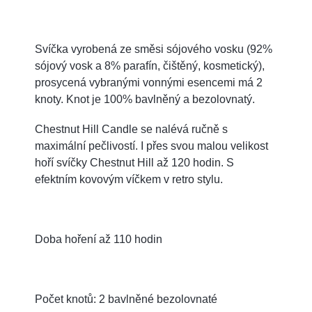
Svíčka vyrobená ze směsi sójového vosku (92%
sójový vosk a 8% parafín, čištěný, kosmetický),
prosycená vybranými vonnými esencemi má 2
knoty. Knot je 100% bavlněný a bezolovnatý.
Chestnut Hill Candle se nalévá ručně s
maximální pečlivostí. I přes svou malou velikost
hoří svíčky Chestnut Hill až 120 hodin. S
efektním kovovým víčkem v retro stylu.
Doba hoření až 110 hodin
Počet knotů: 2 bavlněné bezolovnaté