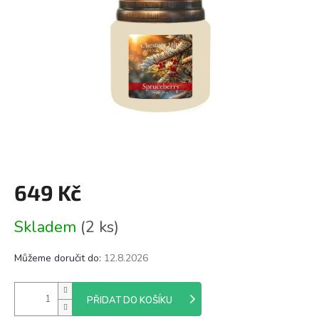
649 Kč
Měrná
Skladem
(2 ks)
cena:
Můžeme doručit do:
12.8.2026
PŘIDAT DO KOŠÍKU