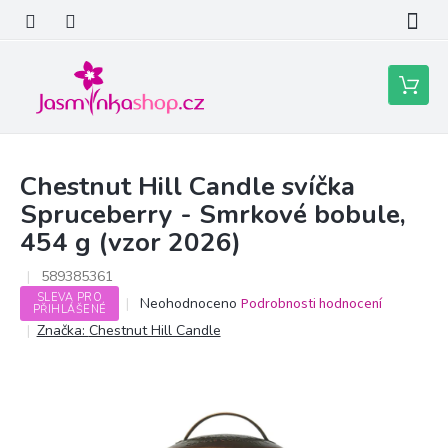
Přejít
na
obsah
Nákupní
košík
Chestnut Hill Candle svíčka
Spruceberry - Smrkové bobule,
454 g (vzor 2026)
589385361
SLEVA PRO
Průměrné
Neohodnoceno
Podrobnosti hodnocení
PŘIHLÁŠENÉ
hodnocení
Značka:
Chestnut Hill Candle
produktu
je
0,0
z
5
hvězdiček.