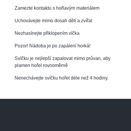
Zamezte kontaktu s hořlavým materiálem
Uchovávejte mimo dosah dětí a zvířat
Nezhasínejte přiklopením víčka
Pozor! Nádoba je po zapálení horká!
Svíčku je nejlepší zapalovat mimo průvan, aby
plamen hořel rovnoměrně
Nenechávejte svíčku hořet déle než 4 hodiny.
Z
á
p
a
Kontakt
t