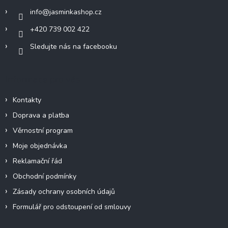
í
info
@
jasminkashop.cz
+420 739 002 422
Sledujte nás na facebooku
Informace pro vás
Kontakty
Doprava a platba
Věrnostní program
Moje objednávka
Reklamační řád
Obchodní podmínky
Zásady ochrany osobních údajů
Formulář pro odstoupení od smlouvy