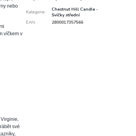
rny nebo
Chestnut Hill Candle -
Kategorie
:
Svíčky střední
EAN
:
2800017357566
mi
m víčkem v
Virginie,
yrábět své
kazníky,