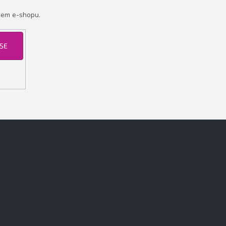
šem e-shopu.
 SE
Facebook