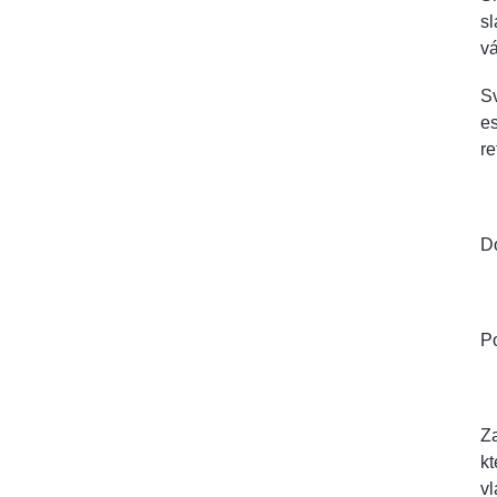
sl
vá
S
e
re
D
Po
Za
kt
vl