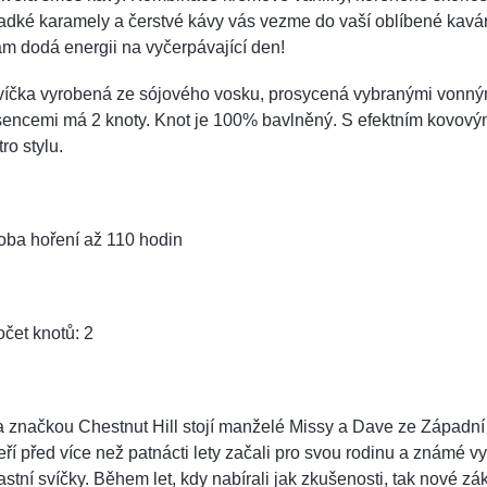
adké karamely a čerstvé kávy vás vezme do vaší oblíbené kavá
m dodá energii na vyčerpávající den!
víčka vyrobená ze sójového vosku, prosycená vybranými vonný
sencemi má 2 knoty. Knot je 100% bavlněný. S efektním kovový
tro stylu.
oba hoření až 110 hodin
čet knotů: 2
 značkou Chestnut Hill stojí manželé Missy a Dave ze Západní 
eří před více než patnácti lety začali pro svou rodinu a známé v
astní svíčky. Během let, kdy nabírali jak zkušenosti, tak nové zá