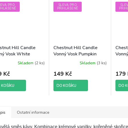
LEVA PRO
SLEVA PRO
SLE
IHLÁŠENÉ
PŘIHLÁŠENÉ
PŘIH
stnut Hill Candle
Chestnut Hill Candle
Chest
ný Vosk White
Vonný Vosk Pumpkin
Vonný
pkin, 85 g brutto
Honey Chai, 85 g brutto
105 g
Skladem
(2 ks)
Skladem
(3 ks)
ěrné
ocení
9 Kč
149 Kč
179 
uktu
 KOŠÍKU
DO KOŠÍKU
DO K
diček.
pis
Ostatní informace
vělá směs kávy. Kombinace krémové vanilky, kořeněné skořice,