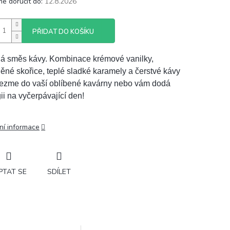
e doručit do:
12.8.2026
PŘIDAT DO KOŠÍKU
á směs kávy. Kombinace krémové vanilky,
ěné skořice, teplé sladké karamely a čerstvé kávy
ezme do vaší oblíbené kavárny nebo vám dodá
ii na vyčerpávající den!
ní informace
PTAT SE
SDÍLET