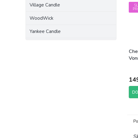
Village Candle
S
PŘ
WoodWick
Yankee Candle
Che
Von
Pum
Prům
hodn
14
prod
je
5,0
DO
z
5
hvěz
Po
Sk