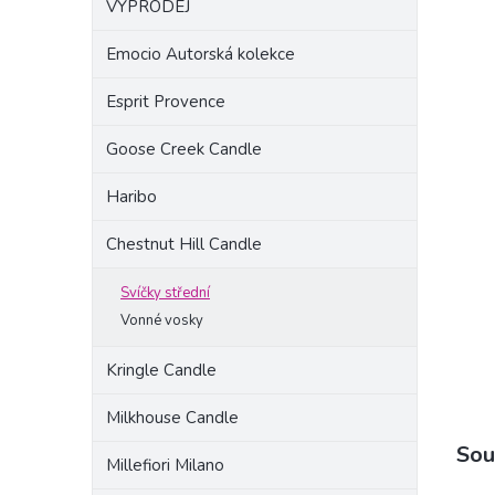
VÝPRODEJ
a
n
Emocio Autorská kolekce
e
l
Esprit Provence
Goose Creek Candle
Haribo
Chestnut Hill Candle
Svíčky střední
Vonné vosky
Kringle Candle
Milkhouse Candle
Sou
Millefiori Milano