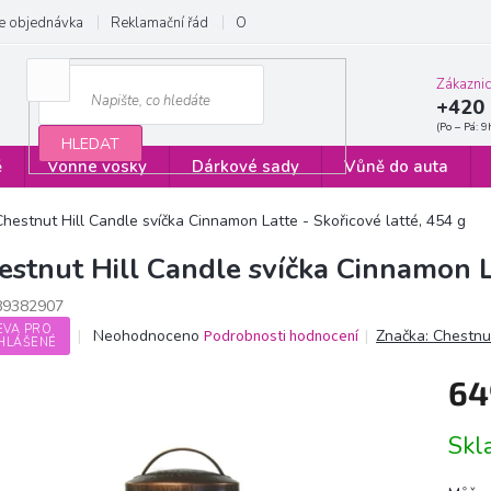
e objednávka
Reklamační řád
Obchodní podmínky
Zásady ochrany
Zákazni
+420 
HLEDAT
ě
Vonné vosky
Dárkové sady
Vůně do auta
Chestnut Hill Candle svíčka Cinnamon Latte - Skořicové latté, 454 g
estnut Hill Candle svíčka Cinnamon La
89382907
EVA PRO
Průměrné
Neohodnoceno
Podrobnosti hodnocení
Značka:
Chestnut
HLÁŠENÉ
hodnocení
produktu
64
je
0,0
Měrn
z
Sk
cena:
5
hvězdiček.