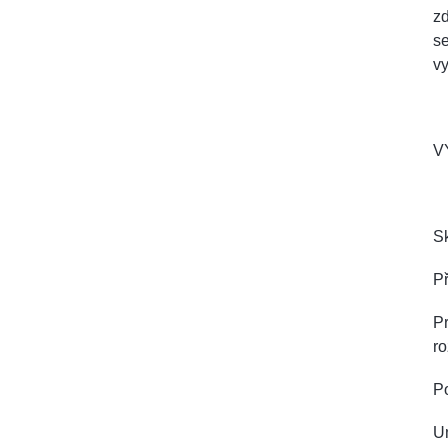
zd
se
vy
V
Sk
Př
Pr
ro
P
U