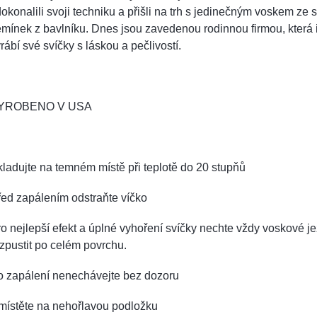
okonalili svoji techniku a přišli na trh s jedinečným voskem ze s
mínek z bavlníku. Dnes jsou zavedenou rodinnou firmou, která i
rábí své svíčky s láskou a pečlivostí.
YROBENO V USA
ladujte na temném místě při teplotě do 20 stupňů
ed zapálením odstraňte víčko
o nejlepší efekt a úplné vyhoření svíčky nechte vždy voskové je
zpustit po celém povrchu.
o zapálení nenechávejte bez dozoru
místěte na nehořlavou podložku