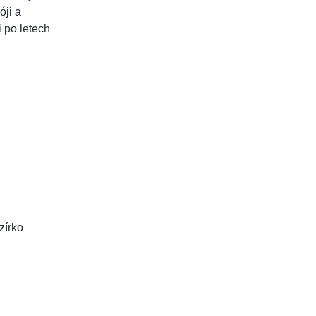
óji a
 po letech
zírko