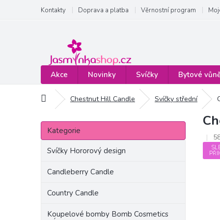
Přejít
Kontakty
Doprava a platba
Věrnostní program
Moj
na
obsah
Akce
Novinky
Svíčky
Bytové vůn
Domů
Chestnut Hill Candle
Svíčky střední
Ch
P
Přeskočit
o
Kategorie
kategorie
5
s
SL
t
Svíčky Hororový design
PŘI
r
a
Candleberry Candle
n
Country Candle
n
í
Koupelové bomby Bomb Cosmetics
p