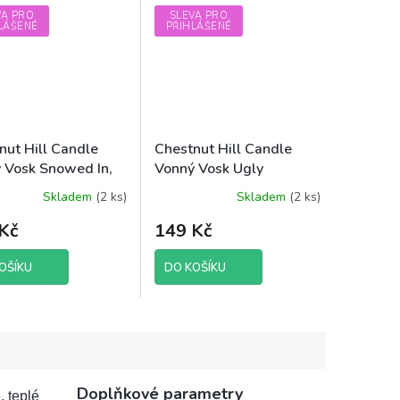
VA PRO
SLEVA PRO
LÁŠENÉ
PŘIHLÁŠENÉ
nut Hill Candle
Chestnut Hill Candle
 Vosk Snowed In,
Vonný Vosk Ugly
 brutto
Sweater Party, 85 g
Skladem
(2 ks)
Skladem
(2 ks)
brutto
Kč
149 Kč
OŠÍKU
DO KOŠÍKU
Doplňkové parametry
 teplé