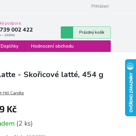
 osobních údajů
Formulář pro odstoupení od smlouvy
Přihlášení
cká podpora:
739 002 422
Nákupní
Prázdný košík
košík
Doplňky
Hodnocení obchodu
tte - Skořicové latté, 454 g
 Hill Candle
9 Kč
á
ladem
(2 ks)