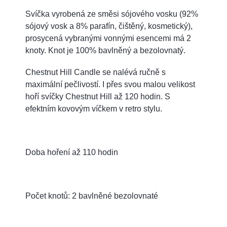
Svíčka vyrobená ze směsi sójového vosku (92%
sójový vosk a 8% parafín, čištěný, kosmetický),
prosycená vybranými vonnými esencemi má 2
knoty. Knot je 100% bavlněný a bezolovnatý.
Chestnut Hill Candle se nalévá ručně s
maximální pečlivostí. I přes svou malou velikost
hoří svíčky Chestnut Hill až 120 hodin. S
efektním kovovým víčkem v retro stylu.
Doba hoření až 110 hodin
Počet knotů: 2 bavlněné bezolovnaté