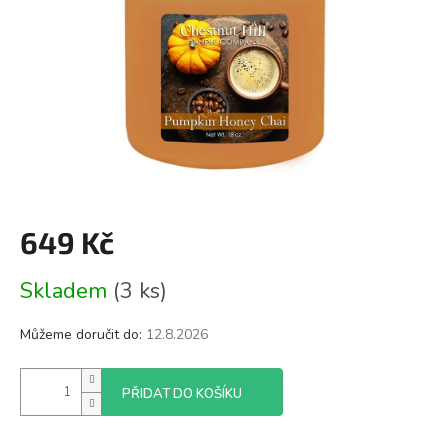
649 Kč
Měrná
Skladem
(3 ks)
cena:
Můžeme doručit do:
12.8.2026
PŘIDAT DO KOŠÍKU