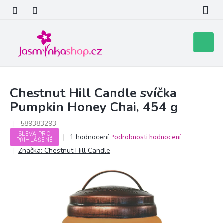
Přejít
na
obsah
Nákupní
košík
Chestnut Hill Candle svíčka
Pumpkin Honey Chai, 454 g
589383293
SLEVA PRO
Průměrné
1 hodnocení
Podrobnosti hodnocení
PŘIHLÁŠENÉ
hodnocení
Značka:
Chestnut Hill Candle
produktu
je
5,0
z
5
hvězdiček.