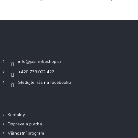
Z
á
p
a
Kontakt
t
í
info
@
jasminkashop.cz
+420 739 002 422
Sledujte nás na facebooku
Informace pro vás
Kontakty
Doprava a platba
Věrnostní program