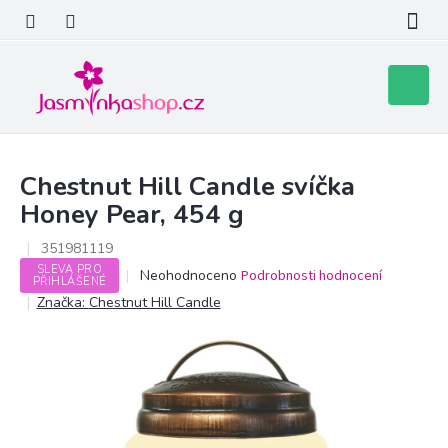
Přejít
na
obsah
Nákupní
košík
Chestnut Hill Candle svíčka
Honey Pear, 454 g
351981119
SLEVA PRO
Průměrné
Neohodnoceno
Podrobnosti hodnocení
PŘIHLÁŠENÉ
hodnocení
Značka:
Chestnut Hill Candle
produktu
je
0,0
z
5
hvězdiček.