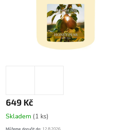
649 Kč
Měrná
Skladem
(1 ks)
cena:
Můžeme doručit do:
12.8.2026