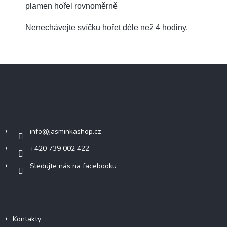
plamen hořel rovnoměrně
Nenechávejte svíčku hořet déle než 4 hodiny.
Z
á
p
a
Kontakt
t
í
info
@
jasminkashop.cz
+420 739 002 422
Sledujte nás na facebooku
Informace pro vás
Kontakty