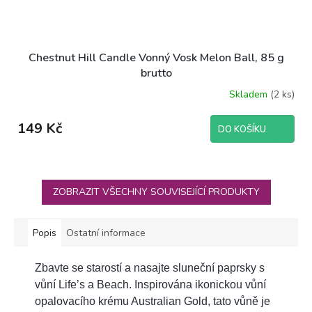
Chestnut Hill Candle Vonný Vosk Melon Ball, 85 g
brutto
Skladem
(2 ks)
Průměrné
hodnocení
produktu
149 Kč
DO KOŠÍKU
je
5,0
z
5
hvězdiček.
ZOBRAZIT VŠECHNY SOUVISEJÍCÍ PRODUKTY
Popis
Ostatní informace
Zbavte se starostí a nasajte sluneční paprsky s
vůní Life’s a Beach. Inspirována ikonickou vůní
opalovacího krému Australian Gold, tato vůně je