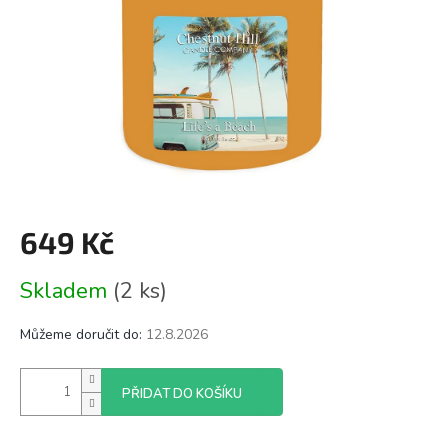
649 Kč
Měrná
Skladem
(2 ks)
cena:
Můžeme doručit do:
12.8.2026
PŘIDAT DO KOŠÍKU