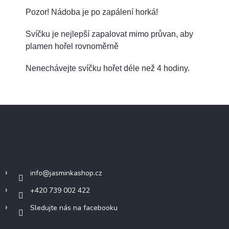
Pozor! Nádoba je po zapálení horká!
Svíčku je nejlepší zapalovat mimo průvan, aby
plamen hořel rovnoměrně
Nenechávejte svíčku hořet déle než 4 hodiny.
Z
á
p
a
Kontakt
t
í
info
@
jasminkashop.cz
+420 739 002 422
Sledujte nás na facebooku