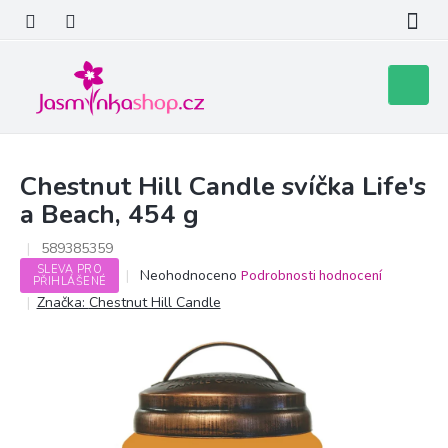
Přejít
na
obsah
Nákupní
košík
Chestnut Hill Candle svíčka Life's
a Beach, 454 g
589385359
SLEVA PRO
Průměrné
Neohodnoceno
Podrobnosti hodnocení
PŘIHLÁŠENÉ
hodnocení
Značka:
Chestnut Hill Candle
produktu
je
0,0
z
5
hvězdiček.