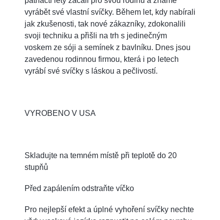
patnácti lety začali pro svou rodinu a známé
vyrábět své vlastní svíčky. Během let, kdy nabírali
jak zkušenosti, tak nové zákazníky, zdokonalili
svoji techniku a přišli na trh s jedinečným
voskem ze sóji a semínek z bavlníku. Dnes jsou
zavedenou rodinnou firmou, která i po letech
vyrábí své svíčky s láskou a pečlivostí.
VYROBENO V USA
Skladujte na temném místě při teplotě do 20
stupňů
Před zapálením odstraňte víčko
Pro nejlepší efekt a úplné vyhoření svíčky nechte