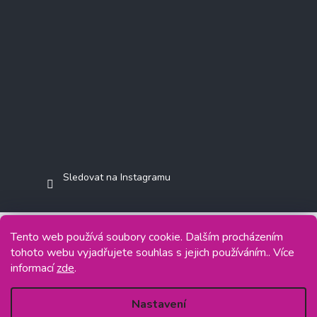
Sledovat na Instagramu
Tento web používá soubory cookie. Dalším procházením
tohoto webu vyjadřujete souhlas s jejich používáním.. Více
Copyright 2026
Jasminkashop.cz
. Všechna práva vyhrazena.
informací
zde
.
Grafický návrh vytvořil a na Shoptet implementoval
Tomáš Hlad
&
Shoptetak.cz
.
Nastavení