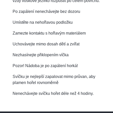
vždy voskové jezírko rozpustit po celém povrchu.
Po zapálení nenechávejte bez dozoru
Umístěte na nehořlavou podložku
Zamezte kontaktu s hořlavým materiálem
Uchovávejte mimo dosah dětí a zvířat
Nezhasínejte přiklopením víčka
Pozor! Nádoba je po zapálení horká!
Svíčku je nejlepší zapalovat mimo průvan, aby
plamen hořel rovnoměrně
Nenechávejte svíčku hořet déle než 4 hodiny.