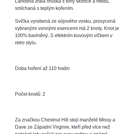
Lahodná zralá hruška s tóny skořice a medu,
smíchaná s teplým kořením.
Svíčka vyrobená ze sójového vosku, prosycená
vybranými vonnými esencemi má 2 knoty. Knot je
100% bavlněný. S efektním kovovým víčkem v
retro stylu.
Doba hoření až 110 hodin
Počet knotů: 2
Za značkou Chestnut Hill stojí manželé Missy a
Dave ze Západní Virginie, kteří před více než