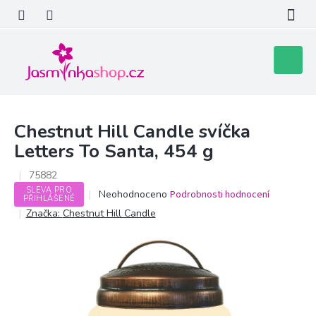
Přejít
na
obsah
Nákupní
košík
Chestnut Hill Candle svíčka
Letters To Santa, 454 g
75882
SLEVA PRO
Průměrné
Neohodnoceno
Podrobnosti hodnocení
PŘIHLÁŠENÉ
hodnocení
Značka:
Chestnut Hill Candle
produktu
je
0,0
z
5
hvězdiček.