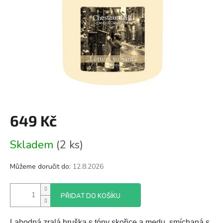
649 Kč
Měrná
Skladem
(2 ks)
cena:
Můžeme doručit do:
12.8.2026
PŘIDAT DO KOŠÍKU
Lahodná zralá hruška s tóny skořice a medu, smíchaná s