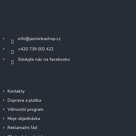
Z
á
p
a
Kontakt
t
í
info
@
jasminkashop.cz
+420 739 002 422
Sledujte nás na facebooku
Informace pro vás
Kontakty
Doprava a platba
Věrnostní program
Moje objednávka
Reklamační řád