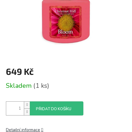
649 Kč
Měrná
Skladem
(1 ks)
cena:
PŘIDAT DO KOŠÍKU
Detailní informace