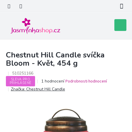
Přejít
na
obsah
Nákupní
košík
Chestnut Hill Candle svíčka
Bloom - Květ, 454 g
510251166
SLEVA PRO
Průměrné
1 hodnocení
Podrobnosti hodnocení
PŘIHLÁŠENÉ
hodnocení
Značka:
Chestnut Hill Candle
produktu
je
5,0
z
5
hvězdiček.