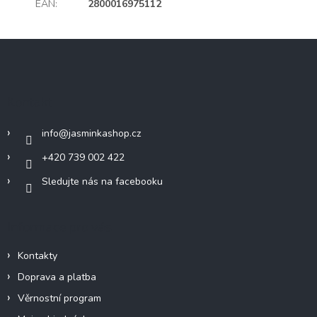
EAN
:
2800016975112
Z
á
p
a
Kontakt
t
í
info
@
jasminkashop.cz
+420 739 002 422
Sledujte nás na facebooku
Informace pro vás
Kontakty
Doprava a platba
Věrnostní program