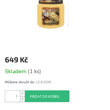
649 Kč
Měrná
Skladem
(1 ks)
cena:
Můžeme doručit do:
12.8.2026
PŘIDAT DO KOŠÍKU