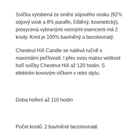
Svíčka vyrobená ze směsi sójového vosku (92%
sójový vosk a 8% parafín, čištěný, kosmetický),
prosycená vybranými vonnými esencemi má 2
knoty. Knot je 100% bavlněný a bezolovnatý.
Chestnut Hill Candle se nalévá ručně s
maximální pečlivostí. I přes svou malou velikost
hoří svíčky Chestnut Hill až 120 hodin. S
efektním kovovým víčkem v retro stylu.
Doba hoření až 110 hodin
Počet knotů: 2 bavlněné bezolovnaté