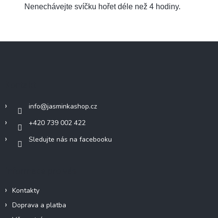
Nenechávejte svíčku hořet déle než 4 hodiny.
Z
á
p
a
Kontakt
t
í
info
@
jasminkashop.cz
+420 739 002 422
Sledujte nás na facebooku
Informace pro vás
Kontakty
Doprava a platba