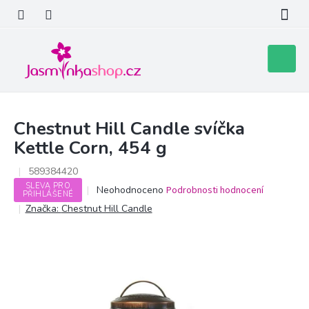
Přejít
na
obsah
Nákupní
košík
Chestnut Hill Candle svíčka
Kettle Corn, 454 g
589384420
SLEVA PRO
Průměrné
Neohodnoceno
Podrobnosti hodnocení
PŘIHLÁŠENÉ
hodnocení
Značka:
Chestnut Hill Candle
produktu
je
0,0
z
5
hvězdiček.