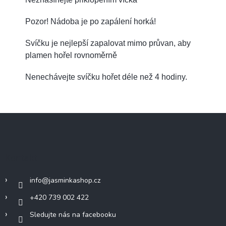
Pozor! Nádoba je po zapálení horká!
Svíčku je nejlepší zapalovat mimo průvan, aby
plamen hořel rovnoměrně
Nenechávejte svíčku hořet déle než 4 hodiny.
Z
á
p
a
Kontakt
t
í
info
@
jasminkashop.cz
+420 739 002 422
Sledujte nás na facebooku