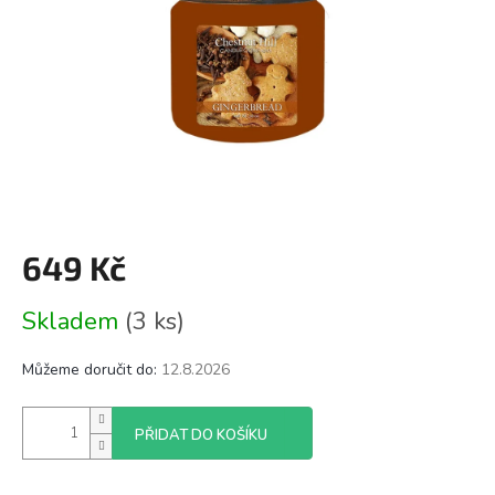
649 Kč
Měrná
Skladem
(3 ks)
cena:
Můžeme doručit do:
12.8.2026
PŘIDAT DO KOŠÍKU