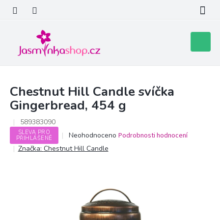
Přejít
na
obsah
Nákupní
košík
Chestnut Hill Candle svíčka
Gingerbread, 454 g
589383090
SLEVA PRO
Průměrné
Neohodnoceno
Podrobnosti hodnocení
PŘIHLÁŠENÉ
hodnocení
Značka:
Chestnut Hill Candle
produktu
je
0,0
z
5
hvězdiček.