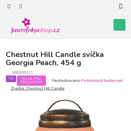
Přejít
na
obsah
Nákupní
košík
Chestnut Hill Candle svíčka
Georgia Peach, 454 g
589385121
TIP
SLEVA PRO
Průměrné
Neohodnoceno
Podrobnosti hodnocení
PŘIHLÁŠENÉ
hodnocení
Značka:
Chestnut Hill Candle
produktu
je
0,0
z
5
hvězdiček.