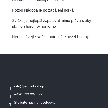
Pozor! Nádoba je po zapálení horká!
Svíčku je nejlepší zapalovat mimo průvan, aby
plamen hořel rovnoměrně
Nenechávejte svíčku hořet déle než 4 hodiny.
Z
á
p
a
Kontakt
t
í
info
@
jasminkashop.cz
+420 739 002 422
Sledujte nás na facebooku