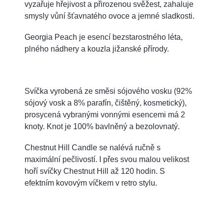
vyzařuje hřejivost a přirozenou svěžest, zahaluje
smysly vůní šťavnatého ovoce a jemné sladkosti.
Georgia Peach je esencí bezstarostného léta,
plného nádhery a kouzla jižanské přírody.
Svíčka vyrobená ze směsi sójového vosku (92%
sójový vosk a 8% parafín, čištěný, kosmetický),
prosycená vybranými vonnými esencemi má 2
knoty. Knot je 100% bavlněný a bezolovnatý.
Chestnut Hill Candle se nalévá ručně s
maximální pečlivostí. I přes svou malou velikost
hoří svíčky Chestnut Hill až 120 hodin. S
efektním kovovým víčkem v retro stylu.