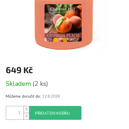
649 Kč
Měrná
Skladem
(2 ks)
cena:
Můžeme doručit do:
12.8.2026
PŘIDAT DO KOŠÍKU