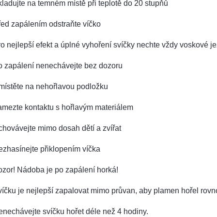
ladujte na temném místě při teplotě do 20 stupňů
ed zapálením odstraňte víčko
o nejlepší efekt a úplné vyhoření svíčky nechte vždy voskové je
o zapálení nenechávejte bez dozoru
místěte na nehořlavou podložku
amezte kontaktu s hořlavým materiálem
hovávejte mimo dosah dětí a zvířat
zhasínejte přiklopením víčka
zor! Nádoba je po zapálení horká!
íčku je nejlepší zapalovat mimo průvan, aby plamen hořel rov
nechávejte svíčku hořet déle než 4 hodiny.