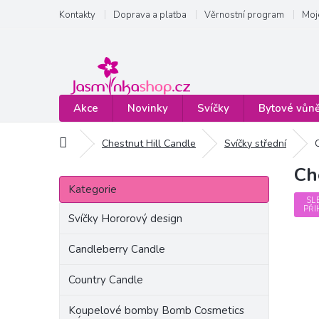
Přejít
Kontakty
Doprava a platba
Věrnostní program
Moj
na
obsah
Akce
Novinky
Svíčky
Bytové vůn
Domů
Chestnut Hill Candle
Svíčky střední
Ch
P
Přeskočit
o
Kategorie
kategorie
s
SL
PŘI
t
Svíčky Hororový design
r
a
Candleberry Candle
n
Country Candle
n
í
Koupelové bomby Bomb Cosmetics
p