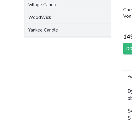
Village Candle
Che
Von
WoodWick
Velv
Yankee Candle
14
DO
Po
Dý
ob
S
S 