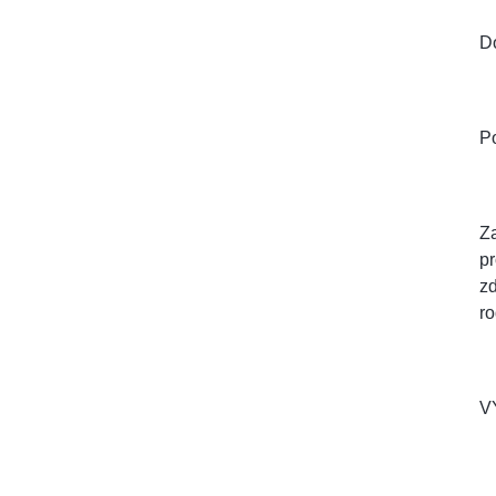
D
Po
Za
pr
zd
ro
V