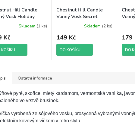
stnut Hill Candle
Chestnut Hill Candle
Chest
ný Vosk Holiday
Vonný Vosk Secret
Vonný
et, 85 g brutto
Santa, 85 g brutto
Snow,
Skladem
(1 ks)
Skladem
(2 ks)
9 Kč
149 Kč
179 
 KOŠÍKU
DO KOŠÍKU
DO K
pis
Ostatní informace
ňové pyré, skořice, mletý kardamom, vermontská vanilka, javo
aleného ve vrstvě brusinek.
víčka vyrobená ze sójového vosku, prosycená vybranými vonný
efektním kovovým víčkem v retro stylu.