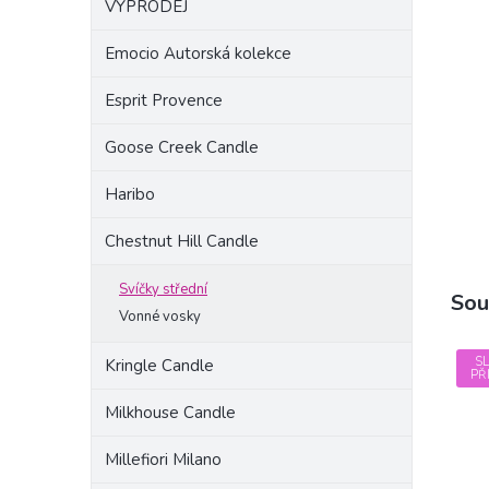
VÝPRODEJ
a
n
Emocio Autorská kolekce
e
l
Esprit Provence
Goose Creek Candle
Haribo
Chestnut Hill Candle
Svíčky střední
Sou
Vonné vosky
S
Kringle Candle
PŘ
Milkhouse Candle
Millefiori Milano