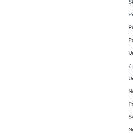
Sk
Př
Pr
P
U
Z
Uc
Ne
Po
Sv
Ne