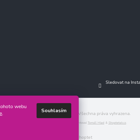
Sledovat na Ins
 tohoto webu
Souhlasím
e
.
Copyright 2026
Jasminkashop.cz
. Všechna práva vyhrazena.
Grafický návrh vytvořil a na Shoptet implementoval
Tomáš Hlad
&
Shoptetak.cz
.
Vytvořil Shoptet