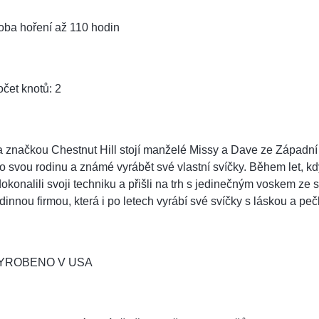
oba hoření až 110 hodin
čet knotů: 2
 značkou Chestnut Hill stojí manželé Missy a Dave ze Západní Vir
o svou rodinu a známé vyrábět své vlastní svíčky. Během let, kdy
okonalili svoji techniku a přišli na trh s jedinečným voskem ze
dinnou firmou, která i po letech vyrábí své svíčky s láskou a pečl
YROBENO V USA