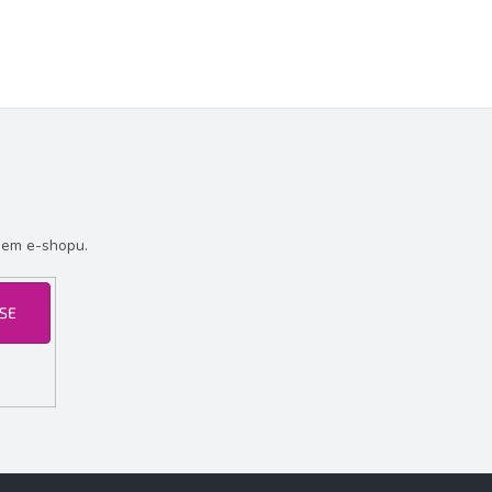
šem e-shopu.
 SE