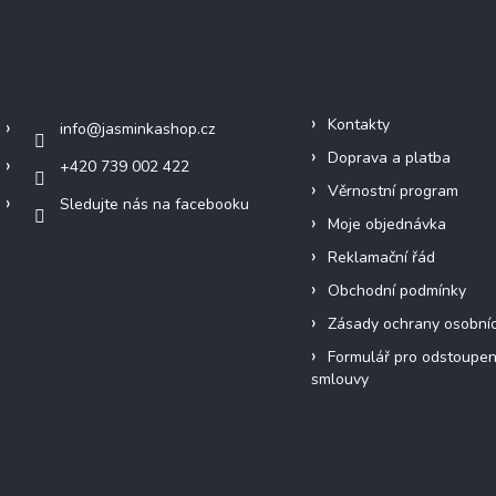
Kontakt
Informace pro vás
Kontakty
info
@
jasminkashop.cz
Doprava a platba
+420 739 002 422
Věrnostní program
Sledujte nás na facebooku
Moje objednávka
Reklamační řád
Obchodní podmínky
Zásady ochrany osobní
Formulář pro odstoupen
smlouvy
Přijímáme online platby
Instagram