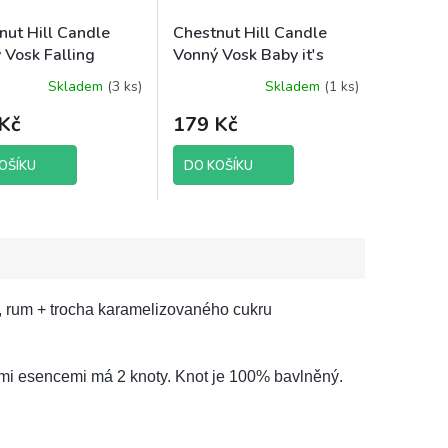
nut Hill Candle
Chestnut Hill Candle
 Vosk Falling
Vonný Vosk Baby it's
 105 g brutto
Cold Outside, 105 g
Skladem
(3 ks)
Skladem
(1 ks)
brutto
Kč
179 Kč
OŠÍKU
DO KOŠÍKU
r, rum + trocha karamelizovaného cukru
mi esencemi má 2 knoty. Knot je 100% bavlněný.