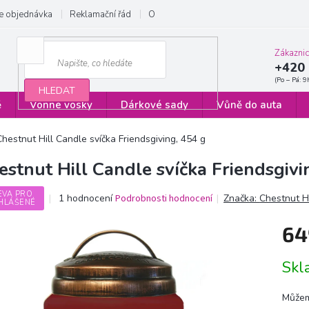
e objednávka
Reklamační řád
Obchodní podmínky
Zásady ochrany
Zákazni
+420 
HLEDAT
ě
Vonné vosky
Dárkové sady
Vůně do auta
Chestnut Hill Candle svíčka Friendsgiving, 454 g
estnut Hill Candle svíčka Friendsgivi
EVA PRO
Průměrné
1 hodnocení
Podrobnosti hodnocení
Značka:
Chestnut H
HLÁŠENÉ
hodnocení
produktu
64
je
5,0
Měrn
z
Sk
cena:
5
hvězdiček.
Můžem