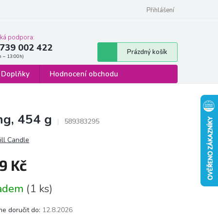
 osobních údajů
Formulář pro odstoupení od smlouvy
Přihlášení
cká podpora:
739 002 422
Nákupní
Prázdný košík
košík
Doplňky
Hodnocení obchodu
ng, 454 g
589383295
ill Candle
9 Kč
á
ladem
(1 ks)
e doručit do:
12.8.2026