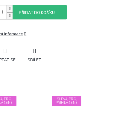
PŘIDAT DO KOŠÍKU
ní informace
PTAT SE
SDÍLET
VA PRO
SLEVA PRO
LÁŠENÉ
PŘIHLÁŠENÉ