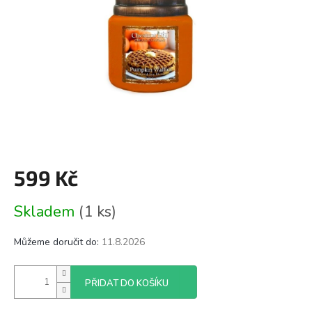
599 Kč
Měrná
Skladem
(1 ks)
cena:
Můžeme doručit do:
11.8.2026
PŘIDAT DO KOŠÍKU