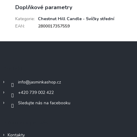
Doplňkové parametry
Kategorie
:
Chestnut Hill Candle - Svíčky střední
EAN
:
2800017357559
Z
á
p
a
Kontakt
t
í
info
@
jasminkashop.cz
+420 739 002 422
Sledujte nás na facebooku
Informace pro vás
Kontakty