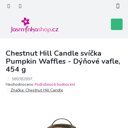
Přejít
na
obsah
Nákupní
košík
Chestnut Hill Candle svíčka
Pumpkin Waffles - Dýňové vafle,
454 g
589382897
Průměrné
Neohodnoceno
Podrobnosti hodnocení
hodnocení
Značka:
Chestnut Hill Candle
produktu
je
0,0
z
5
hvězdiček.