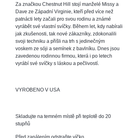
Za značkou Chestnut Hill stojí manželé Missy a
Dave ze Západní Virginie, kteří před více než
patnácti lety začali pro svou rodinu a známé
vyrábět své vlastní svíčky. Během let, kdy nabírali
jak zkušenosti, tak nové zákazníky, zdokonalili
svoji techniku a přišli na trh s jedinečným
voskem ze sóji a semínek z bavlníku. Dnes jsou
zavedenou rodinnou firmou, která i po letech
vyrábí své svíčky s láskou a pečlivostí.
VYROBENO V USA
Skladujte na temném místě při teplotě do 20
stupňů
Před zapálením odstraňte víčko