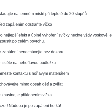
ladujte na temném místě při teplotě do 20 stupňů
ed zapálením odstraňte víčko
o nejlepší efekt a úplné vyhoření svíčky nechte vždy voskové je
zpustit po celém povrchu.
o zapálení nenechávejte bez dozoru
místěte na nehořlavou podložku
amezte kontaktu s hořlavým materiálem
hovávejte mimo dosah dětí a zvířat
zhasínejte přiklopením víčka
zor! Nádoba je po zapálení horká!