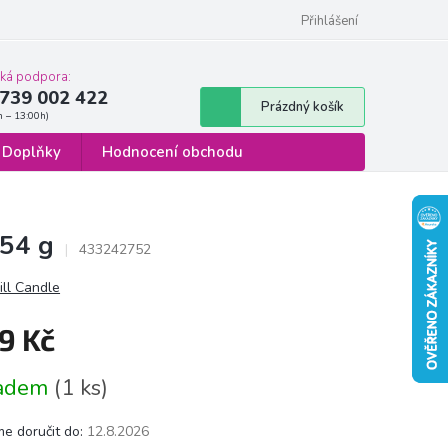
 osobních údajů
Formulář pro odstoupení od smlouvy
Přihlášení
cká podpora:
739 002 422
Nákupní
Prázdný košík
košík
Doplňky
Hodnocení obchodu
454 g
433242752
ill Candle
9 Kč
á
ladem
(1 ks)
e doručit do:
12.8.2026