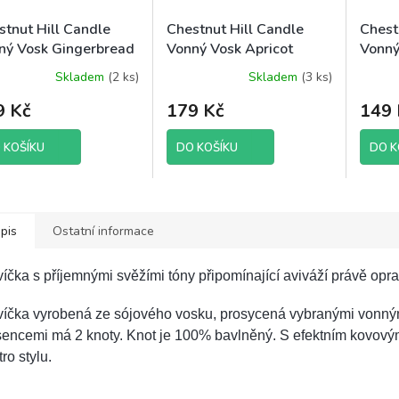
stnut Hill Candle
Chestnut Hill Candle
Chest
ný Vosk Gingerbread
Vonný Vosk Apricot
Vonný
tercream, 105 g
Mimosa, 105 g brutto
Cooki
Skladem
(2 ks)
Skladem
(3 ks)
to
9 Kč
179 Kč
149 
 KOŠÍKU
DO KOŠÍKU
DO K
pis
Ostatní informace
íčka s příjemnými svěžími tóny připomínající aviváží právě opra
víčka vyrobená ze sójového vosku, prosycená vybranými vonný
sencemi má 2 knoty. Knot je 100% bavlněný. S efektním kovový
tro stylu.