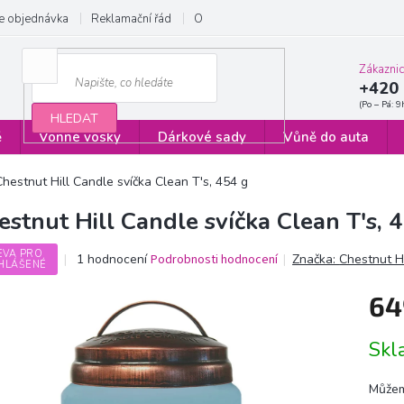
e objednávka
Reklamační řád
Obchodní podmínky
Zásady ochrany
Zákazni
+420 
HLEDAT
ě
Vonné vosky
Dárkové sady
Vůně do auta
Chestnut Hill Candle svíčka Clean T's, 454 g
estnut Hill Candle svíčka Clean T's, 
EVA PRO
Průměrné
1 hodnocení
Podrobnosti hodnocení
Značka:
Chestnut H
HLÁŠENÉ
hodnocení
produktu
64
je
5,0
Měrn
z
Sk
cena:
5
hvězdiček.
Můžem