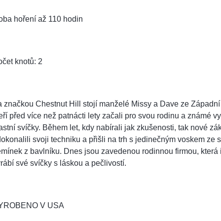
oba hoření až 110 hodin
čet knotů: 2
 značkou Chestnut Hill stojí manželé Missy a Dave ze Západní 
eří před více než patnácti lety začali pro svou rodinu a známé v
astní svíčky. Během let, kdy nabírali jak zkušenosti, tak nové zá
okonalili svoji techniku a přišli na trh s jedinečným voskem ze s
mínek z bavlníku. Dnes jsou zavedenou rodinnou firmou, která i
rábí své svíčky s láskou a pečlivostí.
YROBENO V USA