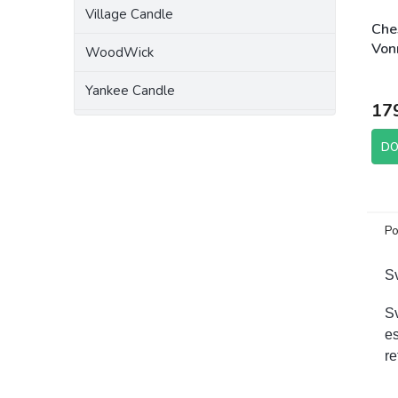
Village Candle
Che
Von
WoodWick
But
brut
Yankee Candle
17
DO
Po
Sv
S
e
re