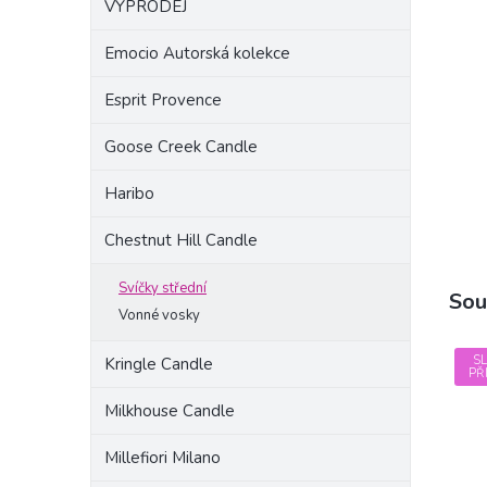
VÝPRODEJ
a
n
Emocio Autorská kolekce
e
l
Esprit Provence
Goose Creek Candle
Haribo
Chestnut Hill Candle
Svíčky střední
Sou
Vonné vosky
S
Kringle Candle
PŘ
Milkhouse Candle
Millefiori Milano