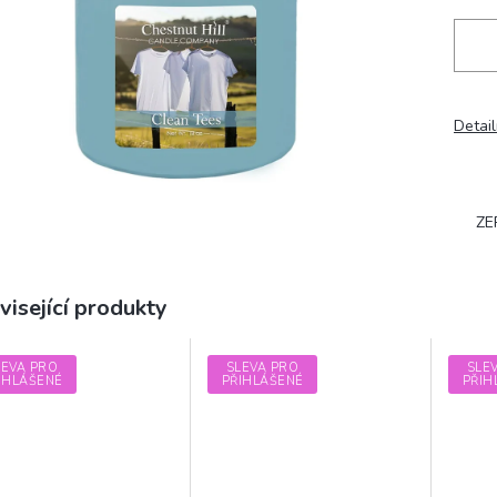
Detail
ZE
visející produkty
LEVA PRO
SLEVA PRO
SLE
IHLÁŠENÉ
PŘIHLÁŠENÉ
PŘIH