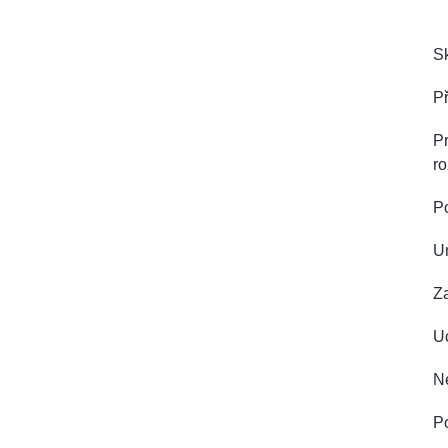
Sk
Př
Pr
ro
P
U
Z
Uc
Ne
Po