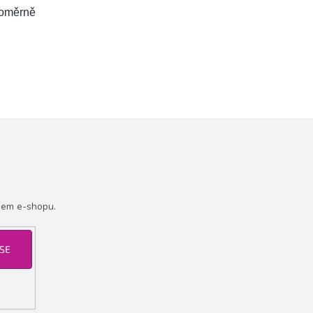
noměrně
šem e-shopu.
 SE