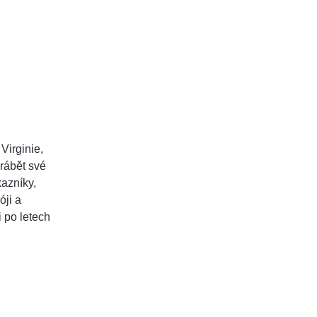
Virginie,
yrábět své
kazníky,
óji a
 po letech