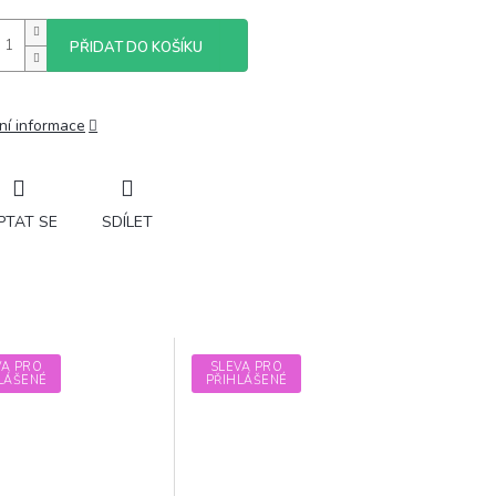
PŘIDAT DO KOŠÍKU
ní informace
PTAT SE
SDÍLET
VA PRO
SLEVA PRO
LÁŠENÉ
PŘIHLÁŠENÉ