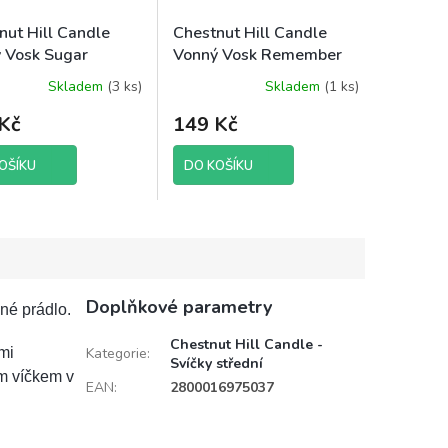
nut Hill Candle
Chestnut Hill Candle
 Vosk Sugar
Vonný Vosk Remember
e, 85 g brutto
When, 85 g brutto
Skladem
(3 ks)
Skladem
(1 ks)
Kč
149 Kč
OŠÍKU
DO KOŠÍKU
Doplňkové parametry
né prádlo.
Chestnut Hill Candle -
mi
Kategorie
:
Svíčky střední
m víčkem v
EAN
:
2800016975037