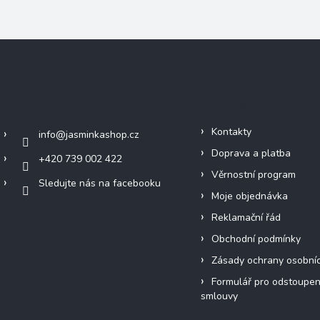
Kontakt
Informace pro vás
Kontakty
info
@
jasminkashop.cz
Doprava a platba
+420 739 002 422
Věrnostní program
Sledujte nás na facebooku
Moje objednávka
Reklamační řád
Obchodní podmínky
Zásady ochrany osobní
Formulář pro odstoupen
smlouvy