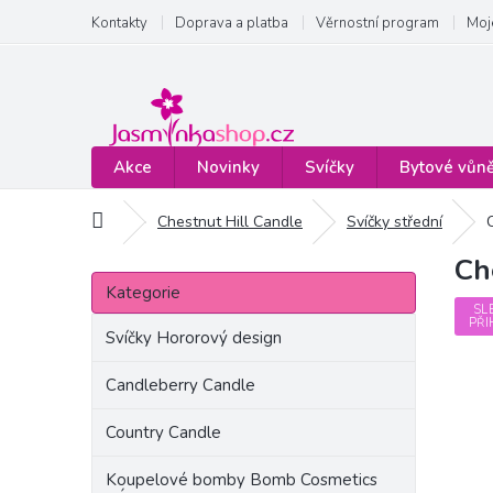
Přejít
Kontakty
Doprava a platba
Věrnostní program
Moj
na
obsah
Akce
Novinky
Svíčky
Bytové vůn
Domů
Chestnut Hill Candle
Svíčky střední
Ch
P
Přeskočit
o
Kategorie
kategorie
s
SL
PŘI
t
Svíčky Hororový design
r
a
Candleberry Candle
n
Country Candle
n
í
Koupelové bomby Bomb Cosmetics
p