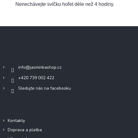
Nenechávejte svíčku hořet déle než 4 hodiny.
Z
á
p
a
Kontakt
t
í
info
@
jasminkashop.cz
+420 739 002 422
Sledujte nás na facebooku
Informace pro vás
Kontakty
Doprava a platba