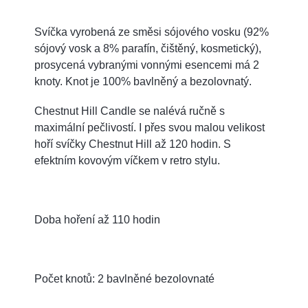
Svíčka vyrobená ze směsi sójového vosku (92%
sójový vosk a 8% parafín, čištěný, kosmetický),
prosycená vybranými vonnými esencemi má 2
knoty. Knot je 100% bavlněný a bezolovnatý.
Chestnut Hill Candle se nalévá ručně s
maximální pečlivostí. I přes svou malou velikost
hoří svíčky Chestnut Hill až 120 hodin. S
efektním kovovým víčkem v retro stylu.
Doba hoření až 110 hodin
Počet knotů: 2 bavlněné bezolovnaté