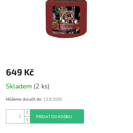
649 Kč
Měrná
Skladem
(2 ks)
cena:
Můžeme doručit do:
12.8.2026
PŘIDAT DO KOŠÍKU