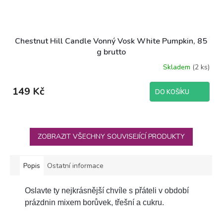
Chestnut Hill Candle Vonný Vosk White Pumpkin, 85
g brutto
Skladem
(2 ks)
Průměrné
hodnocení
produktu
149 Kč
DO KOŠÍKU
je
5,0
z
5
hvězdiček.
ZOBRAZIT VŠECHNY SOUVISEJÍCÍ PRODUKTY
Popis
Ostatní informace
Oslavte ty nejkrásnější chvíle s přáteli v období
prázdnin mixem borůvek, třešní a cukru.