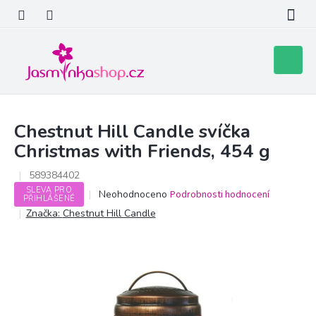
Přejít
na
obsah
Nákupní
košík
Chestnut Hill Candle svíčka
Christmas with Friends, 454 g
589384402
SLEVA PRO
Průměrné
Neohodnoceno
Podrobnosti hodnocení
PŘIHLÁŠENÉ
hodnocení
Značka:
Chestnut Hill Candle
produktu
je
0,0
z
5
hvězdiček.