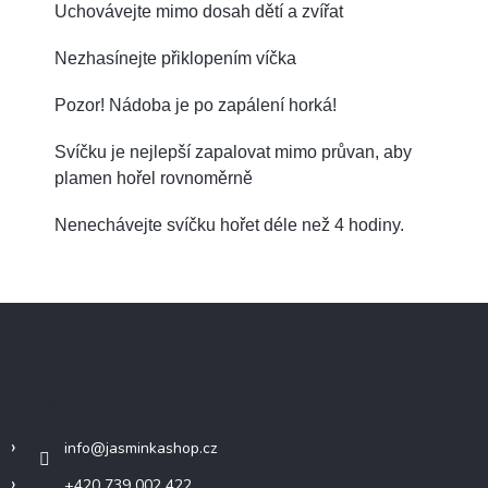
Uchovávejte mimo dosah dětí a zvířat
Nezhasínejte přiklopením víčka
Pozor! Nádoba je po zapálení horká!
Svíčku je nejlepší zapalovat mimo průvan, aby
plamen hořel rovnoměrně
Nenechávejte svíčku hořet déle než 4 hodiny.
Z
á
p
a
Kontakt
t
í
info
@
jasminkashop.cz
+420 739 002 422