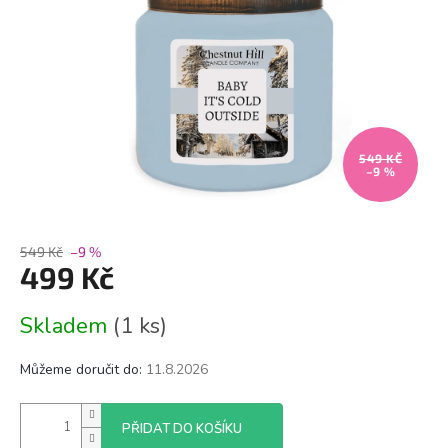
549 KČ
–9 %
549 Kč
–9 %
499 Kč
Měrná
Skladem
(1 ks)
cena:
Můžeme doručit do:
11.8.2026
PŘIDAT DO KOŠÍKU