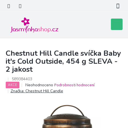
Přejít
na
obsah
Nákupní
košík
Chestnut Hill Candle svíčka Baby
it's Cold Outside, 454 g SLEVA -
2 jakost
589384403
Průměrné
Neohodnoceno
Podrobnosti hodnocení
AKCE
hodnocení
Značka:
Chestnut Hill Candle
produktu
je
0,0
z
5
hvězdiček.