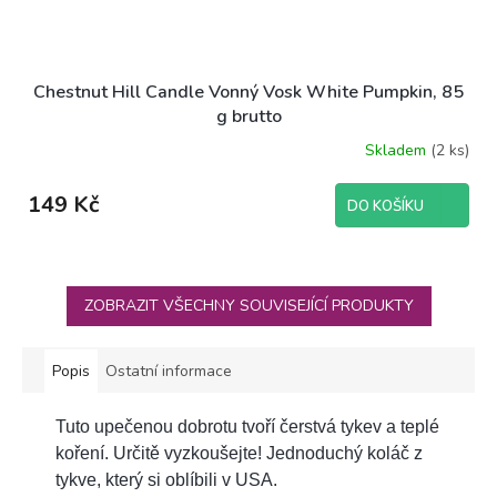
Chestnut Hill Candle Vonný Vosk White Pumpkin, 85
g brutto
Skladem
(2 ks)
Průměrné
hodnocení
produktu
149 Kč
DO KOŠÍKU
je
5,0
z
5
hvězdiček.
ZOBRAZIT VŠECHNY SOUVISEJÍCÍ PRODUKTY
Popis
Ostatní informace
Tuto upečenou dobrotu tvoří čerstvá tykev a teplé
koření. Určitě vyzkoušejte! Jednoduchý koláč z
tykve, který si oblíbili v USA.