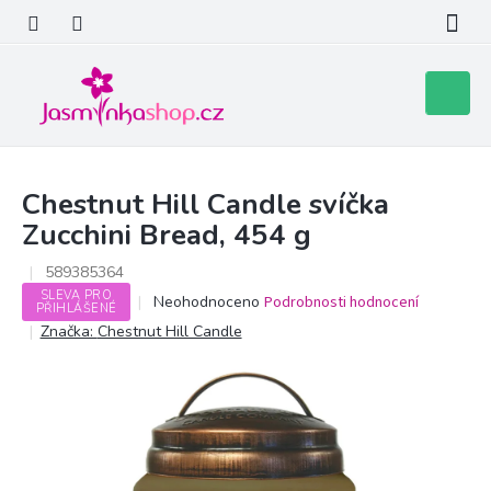
Přejít
na
obsah
Nákupní
košík
Chestnut Hill Candle svíčka
Zucchini Bread, 454 g
589385364
SLEVA PRO
Průměrné
Neohodnoceno
Podrobnosti hodnocení
PŘIHLÁŠENÉ
hodnocení
Značka:
Chestnut Hill Candle
produktu
je
0,0
z
5
hvězdiček.