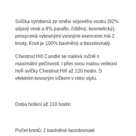
Svíčka vyrobená ze směsi sójového vosku (92%
sójový vosk a 8% parafín, čištěný, kosmetický),
prosycená vybranými vonnými esencemi má 2
knoty. Knot je 100% bavlněný a bezolovnatý.
Chestnut Hill Candle se nalévá ručně s
maximální pečlivostí. I přes svou malou velikost
hoří svíčky Chestnut Hill až 120 hodin. S
efektním kovovým víčkem v retro stylu.
Doba hoření až 110 hodin
Počet knotů: 2 bavlněné bezolovnaté