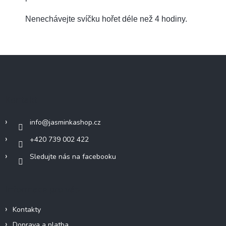
Nenechávejte svíčku hořet déle než 4 hodiny.
Z
á
p
a
Kontakt
t
í
info
@
jasminkashop.cz
+420 739 002 422
Sledujte nás na facebooku
Informace pro vás
Kontakty
Doprava a platba