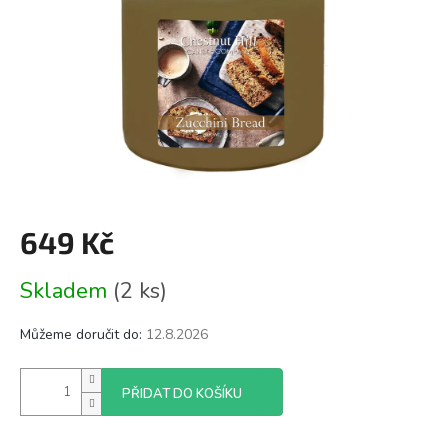
649 Kč
Měrná
Skladem
(2 ks)
cena:
Můžeme doručit do:
12.8.2026
PŘIDAT DO KOŠÍKU