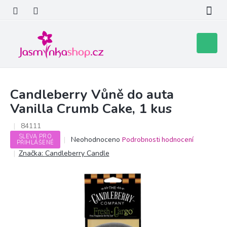
Přejít
na
obsah
Nákupní
košík
Candleberry Vůně do auta
Vanilla Crumb Cake, 1 kus
84111
SLEVA PRO
Průměrné
Neohodnoceno
Podrobnosti hodnocení
PŘIHLÁŠENÉ
hodnocení
Značka:
Candleberry Candle
produktu
je
0,0
z
5
hvězdiček.