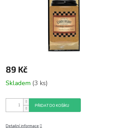
89 Kč
Měrná
Skladem
(3 ks)
cena:
PŘIDAT DO KOŠÍKU
Detailní informace