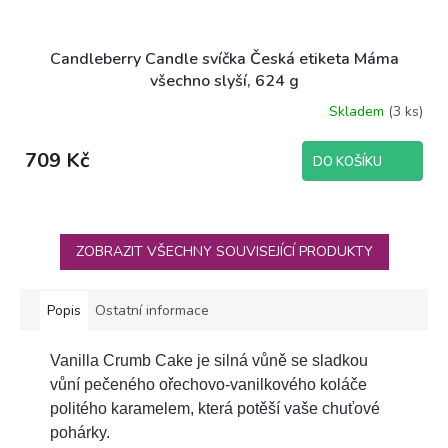
Candleberry Candle svíčka Česká etiketa Máma
všechno slyší, 624 g
Skladem
(3 ks)
709 Kč
DO KOŠÍKU
ZOBRAZIT VŠECHNY SOUVISEJÍCÍ PRODUKTY
Popis
Ostatní informace
Vanilla Crumb Cake je silná vůně se sladkou
vůní pečeného ořechovo-vanilkového koláče
politého karamelem, která potěší vaše chuťové
pohárky.