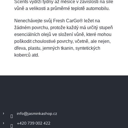
Scents vydrží týdny až měsíce v závislosti na síle
vůně a velikosti a průměrné teplotě automobilu.
Nenechávejte svůj Fresh CarGo® ležet na
žádném povrchu, protože každý má určitý stupeň
esenciálních olejů ve složení vůně, které mohou
poškodit choulostivé povrchy, včetně, ale nejen,
dřeva, plastu, jemných tkanin, syntetických
koberců atd.
Z
á
p
a
Kontakt
t
í
info
@
jasminkashop.cz
+420 739 002 422