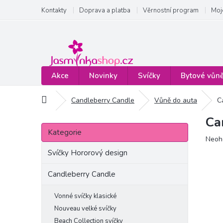
Přejít
Kontakty
Doprava a platba
Věrnostní program
Moj
na
obsah
Akce
Novinky
Svíčky
Bytové vůn
Domů
Candleberry Candle
Vůně do auta
C
Ca
P
Přeskočit
o
Kategorie
kategorie
Prům
Neoh
s
hodn
t
Svíčky Hororový design
produ
r
je
a
Candleberry Candle
0,0
n
z
5
n
Vonné svíčky klasické
hvězd
í
Nouveau velké svíčky
p
Beach Collection svíčky