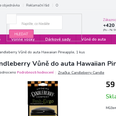
e objednávka
Reklamační řád
Obchodní podmínky
Zásady ochrany
Zákazni
+420 
HLEDAT
ě
Vonné vosky
Dárkové sady
Vůně do auta
andleberry Vůně do auta Hawaiian Pineapple, 1 kus
ndleberry Vůně do auta Hawaiian Pin
ěrné
odnoceno
Podrobnosti hodnocení
Značka:
Candleberry Candle
ocení
59
ktu
Měrn
Sk
cena:
iček.
Můžem