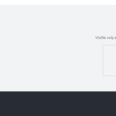
Vložte svůj
Z
á
p
a