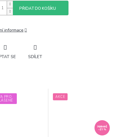
PŘIDAT DO KOŠÍKU
ní informace
PTAT SE
SDÍLET
VA PRO
AKCE
LÁŠENÉ
709 KČ
–21 %