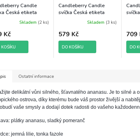
dleberry Candle
Candleberry Candle
Candl
ka Česká etiketa
svíčka Česká etiketa
svíčk
ina je základ, 624 g
Krémový dotek, 624 g
Věrný 
Skladem
(2 ks)
Skladem
(3 ks)
9 Kč
579 Kč
709 
 KOŠÍKU
DO KOŠÍKU
DO K
pis
Ostatní informace
žijte delikátní vůni silného, ​​šťavnatého ananasu. Je to silné a
opického ostrova, díky kterému bude váš prostor živější a nabitě
obudí vaše smysly a dodají dotek radosti do vašeho každodenní
lava: plátky ananasu, sladký pomeranč
dce: jemná lilie, tonka fazole