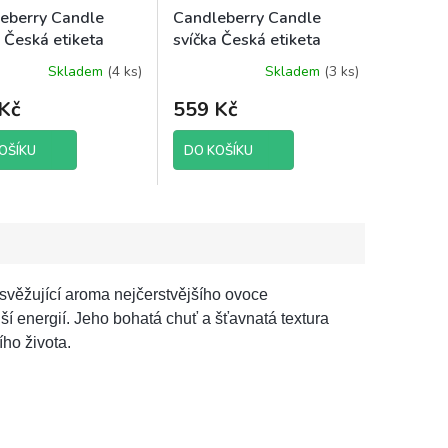
eberry Candle
Candleberry Candle
a Česká etiketa
svíčka Česká etiketa
přítel, 624 g
Vznešená krása, 624 g
Skladem
(4 ks)
Skladem
(3 ks)
Kč
559 Kč
OŠÍKU
DO KOŠÍKU
 osvěžující aroma nejčerstvějšího ovoce
jší energií. Jeho bohatá chuť a šťavnatá textura
ho života.