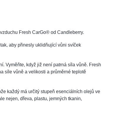
či vzduchu Fresh CarGo® od Candleberry.
k, aby přinesly uklidňující vůni svíček
 Vyměňte, když již není patrná síla vůně. Fresh
 síle vůně a velikosti a průměrné teplotě
e každý má určitý stupeň esenciálních olejů ve
le nejen, dřeva, plastu, jemných tkanin,