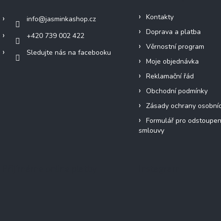
Kontakty
info
@
jasminkashop.cz
Doprava a platba
+420 739 002 422
Věrnostní program
Sledujte nás na facebooku
Moje objednávka
Reklamační řád
Obchodní podmínky
Zásady ochrany osobní
Formulář pro odstoupen
smlouvy
Přijímáme online platby
Instagram