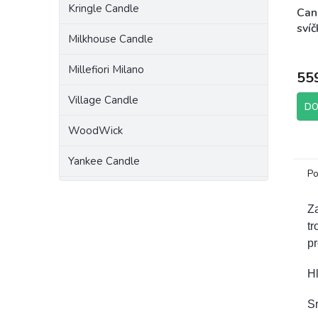
Kringle Candle
Can
svíč
Milkhouse Candle
Rod
Millefiori Milano
55
Village Candle
DO
WoodWick
Yankee Candle
Po
Za
tr
pr
H
Sr