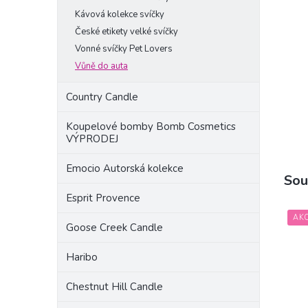
a
Kávová kolekce svíčky
n
České etikety velké svíčky
e
Vonné svíčky Pet Lovers
l
Vůně do auta
Country Candle
Koupelové bomby Bomb Cosmetics
VÝPRODEJ
Emocio Autorská kolekce
Sou
Esprit Provence
AK
Goose Creek Candle
Haribo
Chestnut Hill Candle