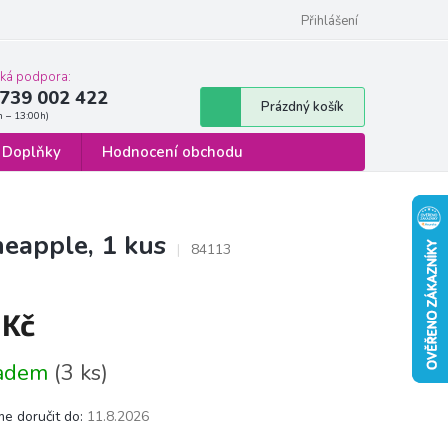
 osobních údajů
Formulář pro odstoupení od smlouvy
Přihlášení
cká podpora:
739 002 422
Nákupní
Prázdný košík
košík
Doplňky
Hodnocení obchodu
eapple, 1 kus
84113
 Kč
á
ladem
(3 ks)
e doručit do:
11.8.2026