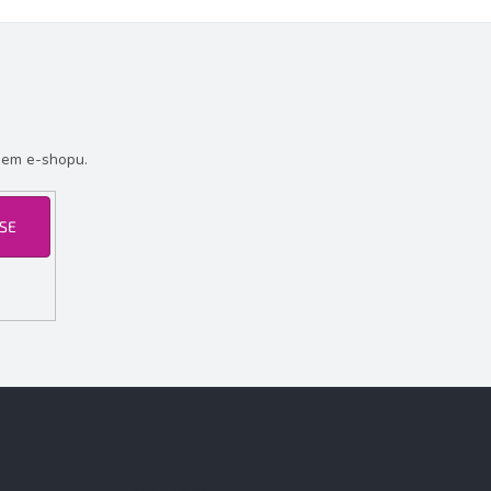
šem e-shopu.
 SE
Facebook