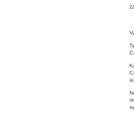
Zá
Vy
Ty
C
Ka
Ca
a
Ne
sl
sy