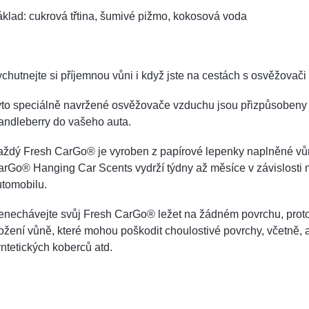
klad: cukrová třtina, šumivé pižmo, kokosová voda
chutnejte si příjemnou vůni i když jste na cestách s osvěžova
to speciálně navržené osvěžovače vzduchu jsou přizpůsobeny ta
andleberry do vašeho auta.
ždý Fresh CarGo® je vyroben z papírové lepenky naplněné vůní.
rGo® Hanging Car Scents vydrží týdny až měsíce v závislosti na
utomobilu.
nechávejte svůj Fresh CarGo® ležet na žádném povrchu, protož
ožení vůně, které mohou poškodit choulostivé povrchy, včetně, a
ntetických koberců atd.