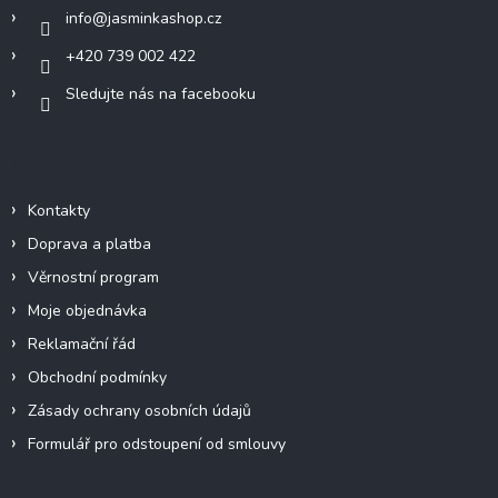
í
info
@
jasminkashop.cz
+420 739 002 422
Sledujte nás na facebooku
Informace pro vás
Kontakty
Doprava a platba
Věrnostní program
Moje objednávka
Reklamační řád
Obchodní podmínky
Zásady ochrany osobních údajů
Formulář pro odstoupení od smlouvy