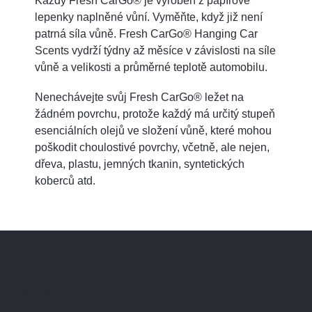
Každý Fresh CarGo® je vyroben z papírové
lepenky naplněné vůní. Vyměňte, když již není
patrná síla vůně. Fresh CarGo® Hanging Car
Scents vydrží týdny až měsíce v závislosti na síle
vůně a velikosti a průměrné teplotě automobilu.
Nenechávejte svůj Fresh CarGo® ležet na
žádném povrchu, protože každý má určitý stupeň
esenciálních olejů ve složení vůně, které mohou
poškodit choulostivé povrchy, včetně, ale nejen,
dřeva, plastu, jemných tkanin, syntetických
koberců atd.
Z
á
p
a
Kontakt
t