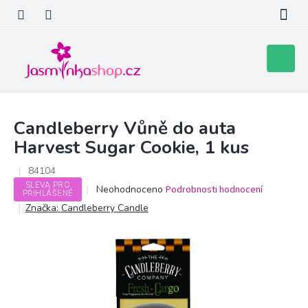
Přejít
na
obsah
Nákupní
košík
Candleberry Vůně do auta
Harvest Sugar Cookie, 1 kus
84104
SLEVA PRO
Průměrné
Neohodnoceno
Podrobnosti hodnocení
PŘIHLÁŠENÉ
hodnocení
Značka:
Candleberry Candle
produktu
je
0,0
z
5
hvězdiček.