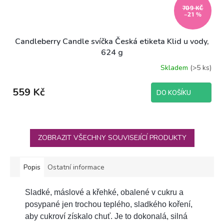
709 KČ
–21 %
Candleberry Candle svíčka Česká etiketa Klid u vody,
624 g
Skladem
(>5 ks)
559 Kč
DO KOŠÍKU
ZOBRAZIT VŠECHNY SOUVISEJÍCÍ PRODUKTY
Popis
Ostatní informace
Sladké, máslové a křehké, obalené v cukru a
posypané jen trochou teplého, sladkého koření,
aby cukroví získalo chuť. Je to dokonalá, silná