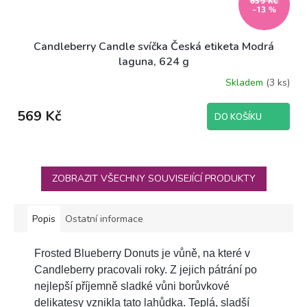
–13 %
Candleberry Candle svíčka Česká etiketa Modrá
laguna, 624 g
Skladem
(3 ks)
569 Kč
DO KOŠÍKU
ZOBRAZIT VŠECHNY SOUVISEJÍCÍ PRODUKTY
Popis
Ostatní informace
Frosted Blueberry Donuts je vůně, na které v
Candleberry pracovali roky. Z jejich pátrání po
nejlepší příjemně sladké vůni borůvkové
delikatesy vznikla tato lahůdka. Teplá, sladší