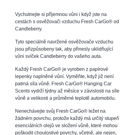
Vychutnejte si příjemnou vůni i když jste na
cestách s osvěžovači vzduchu Fresh CarGo® od
Candleberry.
Tyto speciálně navržené osvěžovače vzduchu
jsou přizpůsobeny tak, aby přinesly uklidňující
vůni svíček Candleberry do vašeho auta.
Každý Fresh CarGo® je vyroben z papírové
lepenky naplněné vůní. Vyměňte, když již není
patrná síla vůně. Fresh CarGo® Hanging Car
Scents vydrží týdny až měsíce v závislosti na síle
vůně a velikosti a průměrné teplotě automobilu.
Nenechávejte svůj Fresh CarGo® ležet na
žádném povrchu, protože každý má určitý stupeň
esenciálních olejů ve složení vůně, které mohou
poškodit choulostivé povrchy, včetně, ale nejen,