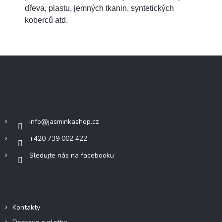
dřeva, plastu, jemných tkanin, syntetických
koberců atd.
Z
á
p
a
Kontakt
t
í
info
@
jasminkashop.cz
+420 739 002 422
Sledujte nás na facebooku
Informace pro vás
Kontakty