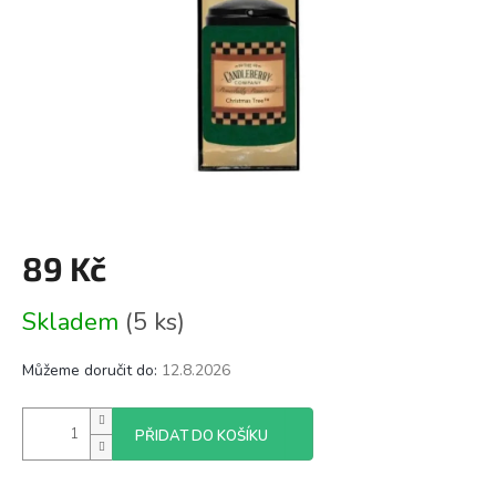
89 Kč
Měrná
Skladem
(5 ks)
cena:
Můžeme doručit do:
12.8.2026
PŘIDAT DO KOŠÍKU