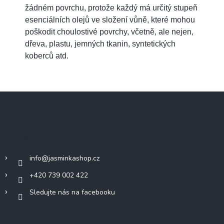
žádném povrchu, protože každý má určitý stupeň
esenciálních olejů ve složení vůně, které mohou
poškodit choulostivé povrchy, včetně, ale nejen,
dřeva, plastu, jemných tkanin, syntetických
koberců atd.
Z
á
p
a
Kontakt
t
í
info
@
jasminkashop.cz
+420 739 002 422
Sledujte nás na facebooku
Informace pro vás