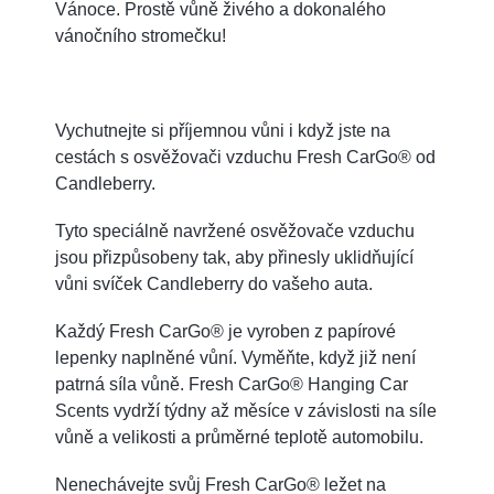
Vánoce. Prostě vůně živého a dokonalého
vánočního stromečku!
Vychutnejte si příjemnou vůni i když jste na
cestách s osvěžovači vzduchu Fresh CarGo® od
Candleberry.
Tyto speciálně navržené osvěžovače vzduchu
jsou přizpůsobeny tak, aby přinesly uklidňující
vůni svíček Candleberry do vašeho auta.
Každý Fresh CarGo® je vyroben z papírové
lepenky naplněné vůní. Vyměňte, když již není
patrná síla vůně. Fresh CarGo® Hanging Car
Scents vydrží týdny až měsíce v závislosti na síle
vůně a velikosti a průměrné teplotě automobilu.
Nenechávejte svůj Fresh CarGo® ležet na