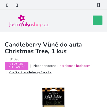
Přejít
na
obsah
Nákupní
košík
Candleberry Vůně do auta
Christmas Tree, 1 kus
84096
SLEVA PRO
Průměrné
Neohodnoceno
Podrobnosti hodnocení
PŘIHLÁŠENÉ
hodnocení
Značka:
Candleberry Candle
produktu
je
0,0
z
5
hvězdiček.