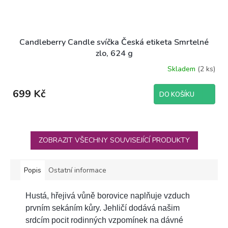
Candleberry Candle svíčka Česká etiketa Smrtelné
zlo, 624 g
Skladem
(2 ks)
699 Kč
DO KOŠÍKU
ZOBRAZIT VŠECHNY SOUVISEJÍCÍ PRODUKTY
Popis
Ostatní informace
Hustá, hřejivá vůně borovice naplňuje vzduch
prvním sekáním kůry. Jehličí dodává našim
srdcím pocit rodinných vzpomínek na dávné