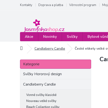
Přejít
Kontakty
Doprava a platba
Věrnostní program
Moj
na
obsah
Akce
Novinky
Svíčky
Bytové vůn
Domů
Candleberry Candle
České etikety velké s
Ca
P
Přeskočit
o
Kategorie
kategorie
s
t
Svíčky Hororový design
r
a
Candleberry Candle
n
n
Vonné svíčky klasické
í
Nouveau velké svíčky
p
Beach Collection svíčky