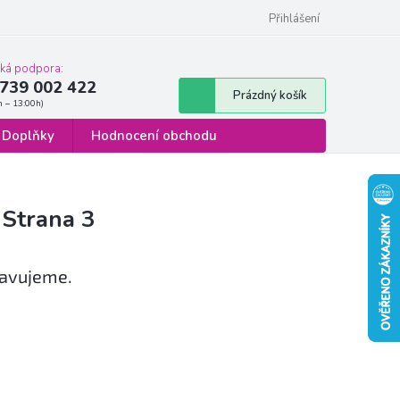
 osobních údajů
Formulář pro odstoupení od smlouvy
Přihlášení
cká podpora:
739 002 422
Nákupní
Prázdný košík
košík
Doplňky
Hodnocení obchodu
, Strana 3
ravujeme.