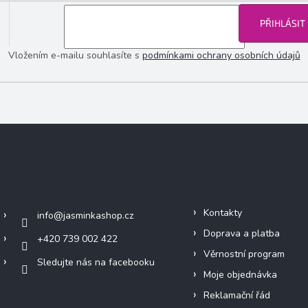
PŘIHLÁSIT
Vložením e-mailu souhlasíte s
podmínkami ochrany osobních údajů
Kontakt
Informace pro vás
Kontakty
info
@
jasminkashop.cz
Doprava a platba
+420 739 002 422
Věrnostní program
Sledujte nás na facebooku
Moje objednávka
Reklamační řád