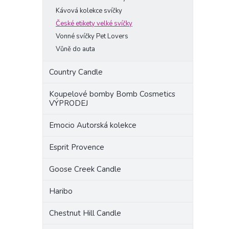
a
Kávová kolekce svíčky
n
České etikety velké svíčky
e
Vonné svíčky Pet Lovers
l
Vůně do auta
Country Candle
Koupelové bomby Bomb Cosmetics
VÝPRODEJ
Emocio Autorská kolekce
Esprit Provence
Goose Creek Candle
Haribo
Chestnut Hill Candle