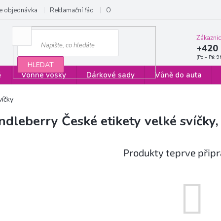
e objednávka
Reklamační řád
Obchodní podmínky
Zásady ochrany
Zákazni
+420 
HLEDAT
ě
Vonné vosky
Dárkové sady
Vůně do auta
víčky
ndleberry České etikety velké svíčky
Produkty teprve přip