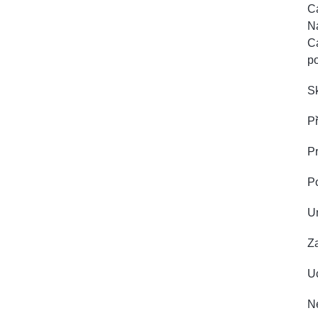
Ca
Na
Ca
p
Sk
Př
Pr
P
U
Z
Uc
Ne