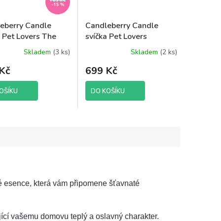
–15 %
eberry Candle
Candleberry Candle
a Pet Lovers The
svíčka Pet Lovers
 Meow, 624 g
Bulldog Bliss, 624 g
Skladem
(3 ks)
Skladem
(2 ks)
Kč
699 Kč
OŠÍKU
DO KOŠÍKU
lé esence, která vám připomene šťavnaté
jící vašemu domovu teplý a oslavný charakter.