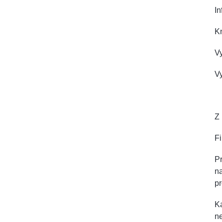
I
K
Vy
V
Z 
F
Pr
na
pr
Ka
ne