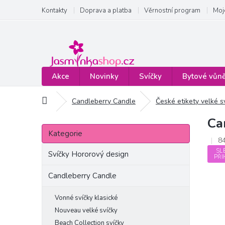
Přejít
Kontakty
Doprava a platba
Věrnostní program
Moj
na
obsah
Akce
Novinky
Svíčky
Bytové vůn
Domů
Candleberry Candle
České etikety velké s
Ca
P
Přeskočit
o
Kategorie
kategorie
8
s
SL
t
Svíčky Hororový design
PŘI
r
a
Candleberry Candle
n
n
Vonné svíčky klasické
í
Nouveau velké svíčky
p
Beach Collection svíčky