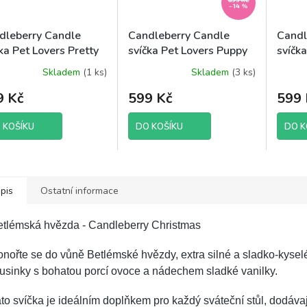
–14 %
dleberry Candle
Candleberry Candle
Candl
ka Pet Lovers Pretty
svíčka Pet Lovers Puppy
svíčk
fect, 624 g
Kisses, 624 g
Cat´s
Skladem
(1 ks)
Skladem
(3 ks)
9 Kč
599 Kč
599 
 KOŠÍKU
DO KOŠÍKU
DO K
pis
Ostatní informace
etlémská hvězda - Candleberry Christmas
nořte se do vůně Betlémské hvězdy, extra silné a sladko-kyse
usinky s bohatou porcí ovoce a nádechem sladké vanilky.
to svíčka je ideálním doplňkem pro každý sváteční stůl, dodáva