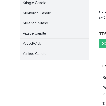
Kringle Candle
Can
Milkhouse Candle
svíč
Purr
Millefiori Milano
70
Village Candle
WoodWick
DO
Yankee Candle
Po
B
Po
br
Ta