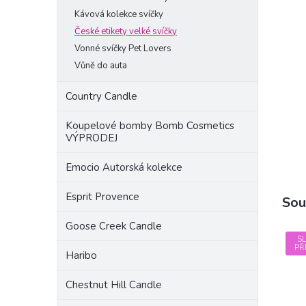
a
Kávová kolekce svíčky
n
České etikety velké svíčky
e
Vonné svíčky Pet Lovers
l
Vůně do auta
Country Candle
Koupelové bomby Bomb Cosmetics
VÝPRODEJ
Emocio Autorská kolekce
Esprit Provence
Sou
Goose Creek Candle
S
PŘ
Haribo
Chestnut Hill Candle