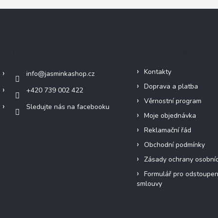
Kontakt
Informace pro vás
Kontakty
info
@
jasminkashop.cz
Doprava a platba
+420 739 002 422
Věrnostní program
Sledujte nás na facebooku
Moje objednávka
Reklamační řád
Obchodní podmínky
Zásady ochrany osobní
Formulář pro odstoupen
smlouvy