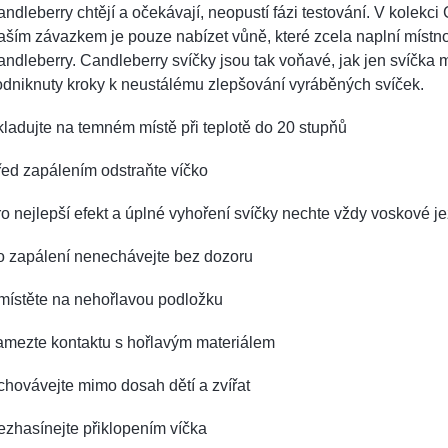
ndleberry chtějí a očekávají, neopustí fázi testování. V kolekc
ším závazkem je pouze nabízet vůně, které zcela naplní místn
ndleberry. Candleberry svíčky jsou tak voňavé, jak jen svíčka 
odniknuty kroky k neustálému zlepšování vyráběných svíček.
ladujte na temném místě při teplotě do 20 stupňů
ed zapálením odstraňte víčko
o nejlepší efekt a úplné vyhoření svíčky nechte vždy voskové je
o zapálení nenechávejte bez dozoru
místěte na nehořlavou podložku
amezte kontaktu s hořlavým materiálem
hovávejte mimo dosah dětí a zvířat
zhasínejte přiklopením víčka