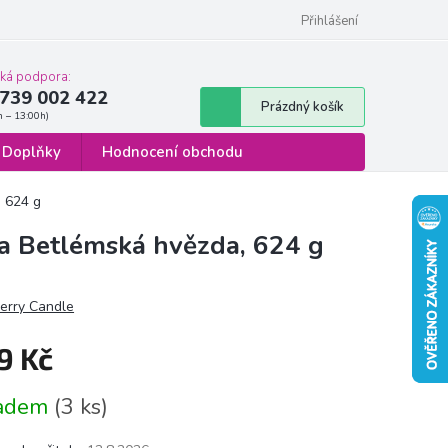
 osobních údajů
Formulář pro odstoupení od smlouvy
Přihlášení
cká podpora:
739 002 422
Nákupní
Prázdný košík
košík
Doplňky
Hodnocení obchodu
, 624 g
ta Betlémská hvězda, 624 g
erry Candle
9 Kč
á
ladem
(3 ks)