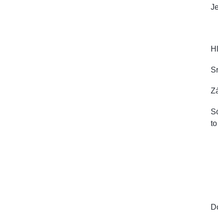
Je
Hl
Sr
Zá
Só
to
D