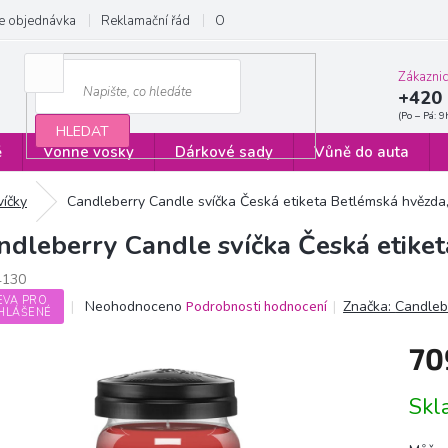
e objednávka
Reklamační řád
Obchodní podmínky
Zásady ochrany
Zákazni
+420 
HLEDAT
ě
Vonné vosky
Dárkové sady
Vůně do auta
víčky
Candleberry Candle svíčka Česká etiketa Betlémská hvězda
ndleberry Candle svíčka Česká etike
4130
EVA PRO
Průměrné
Neohodnoceno
Podrobnosti hodnocení
Značka:
Candleb
HLÁŠENÉ
hodnocení
produktu
70
je
0,0
Měrn
z
Sk
cena:
5
hvězdiček.