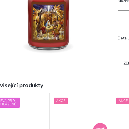
Můžem
Detail
ZE
visející produkty
LEVA PRO
AKCE
AKCE
IHLÁŠENÉ
699 KČ