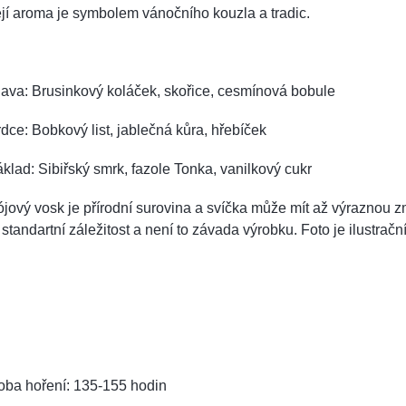
jí aroma je symbolem vánočního kouzla a tradic.
ava: Brusinkový koláček, skořice, cesmínová bobule
dce: Bobkový list, jablečná kůra, hřebíček
klad: Sibiřský smrk, fazole Tonka, vanilkový cukr
jový vosk je přírodní surovina a svíčka může mít až výraznou zm
 standartní záležitost a není to závada výrobku. Foto je ilustrační
oba hoření: 135-155 hodin