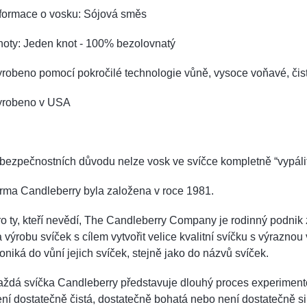
nformace o vosku: Sójová směs
noty: Jeden knot - 100% bezolovnatý
robeno pomocí pokročilé technologie vůně, vysoce voňavé, čist
yrobeno v USA
bezpečnostních důvodu nelze vosk ve svíčce kompletně “vypálit
irma Candleberry byla založena v roce 1981.
o ty, kteří nevědí, The Candleberry Company je rodinný podnik z
 výrobu svíček s cílem vytvořit velice kvalitní svíčku s výrazno
oniká do vůní jejich svíček, stejně jako do názvů svíček.
ždá svíčka Candleberry představuje dlouhý proces experiment
ní dostatečně čistá, dostatečně bohatá nebo není dostatečně sil