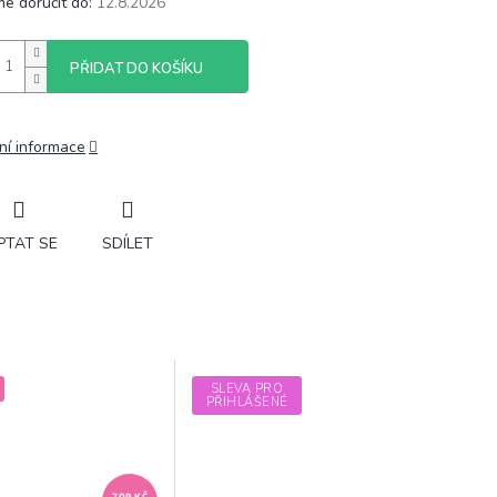
e doručit do:
12.8.2026
PŘIDAT DO KOŠÍKU
ní informace
PTAT SE
SDÍLET
SLEVA PRO
PŘIHLÁŠENÉ
709 KČ