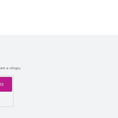
šem e-shopu.
 SE