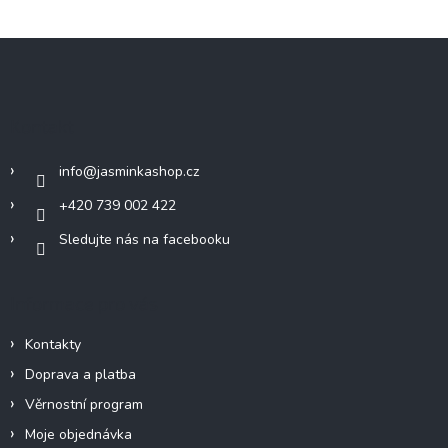
Z
á
p
a
Kontakt
t
í
info
@
jasminkashop.cz
+420 739 002 422
Sledujte nás na facebooku
Informace pro vás
Kontakty
Doprava a platba
Věrnostní program
Moje objednávka