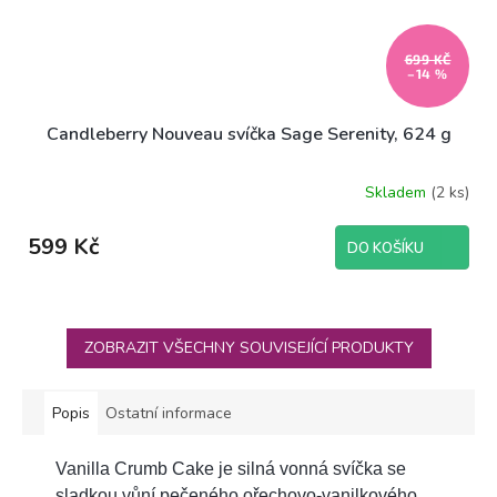
699 KČ
–14 %
Candleberry Nouveau svíčka Sage Serenity, 624 g
Skladem
(2 ks)
599 Kč
DO KOŠÍKU
ZOBRAZIT VŠECHNY SOUVISEJÍCÍ PRODUKTY
Popis
Ostatní informace
Vanilla Crumb Cake je silná vonná svíčka se
sladkou vůní pečeného ořechovo-vanilkového