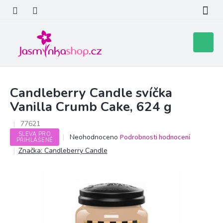
Přejít
na
obsah
Nákupní
košík
Candleberry Candle svíčka
Vanilla Crumb Cake, 624 g
77621
SLEVA PRO
Průměrné
Neohodnoceno
Podrobnosti hodnocení
PŘIHLÁŠENÉ
hodnocení
Značka:
Candleberry Candle
produktu
je
0,0
z
5
hvězdiček.