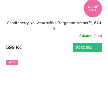
699 KČ
–14 %
Candleberry Nouveau svíčka Bergamot Amber™, 624
g
Skladem
(1 ks)
599 Kč
DO KOŠÍKU
AKCE