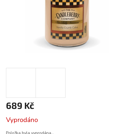
689 Kč
Měrná
Vyprodáno
cena:
Položka byla vyprodána…