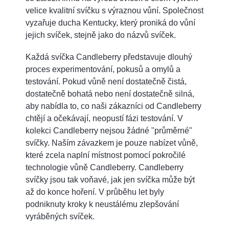
velice kvalitní svíčku s výraznou vůní. Společnost
vyzařuje ducha Kentucky, který proniká do vůní
jejich svíček, stejně jako do názvů svíček.
Každá svíčka Candleberry představuje dlouhý
proces experimentování, pokusů a omylů a
testování. Pokud vůně není dostatečně čistá,
dostatečně bohatá nebo není dostatečně silná,
aby nabídla to, co naši zákazníci od Candleberry
chtějí a očekávají, neopustí fázi testování. V
kolekci Candleberry nejsou žádné "průměrné"
svíčky. Naším závazkem je pouze nabízet vůně,
které zcela naplní místnost pomocí pokročilé
technologie vůně Candleberry. Candleberry
svíčky jsou tak voňavé, jak jen svíčka může být
až do konce hoření. V průběhu let byly
podniknuty kroky k neustálému zlepšování
vyráběných svíček.