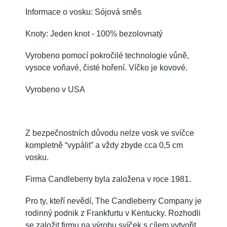
Informace o vosku: Sójová směs
Knoty: Jeden knot - 100% bezolovnatý
Vyrobeno pomocí pokročilé technologie vůně,
vysoce voňavé, čisté hoření. Víčko je kovové.
Vyrobeno v USA
Z bezpečnostních důvodu nelze vosk ve svíčce
kompletně “vypálit” a vždy zbyde cca 0,5 cm
vosku.
Firma Candleberry byla založena v roce 1981.
Pro ty, kteří nevědí, The Candleberry Company je
rodinný podnik z Frankfurtu v Kentucky. Rozhodli
se založit firmu na výrobu svíček s cílem vytvořit