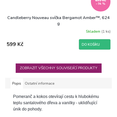
–14 %
Candleberry Nouveau svíčka Bergamot Amber™, 624
g
Skladem
(1 ks)
599 Kč
DO KOŠÍKU
ZOBRAZIT VŠECHNY SOUVISEJÍCÍ PRODUKTY
Popis
Ostatní informace
Pomeranč a kokos otevírají cestu k hlubokému
teplu santalového dřeva a vanilky - uklidňující
únik do pohody.