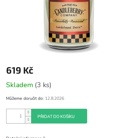
619 Kč
Měrná
Skladem
(3 ks)
cena:
Můžeme doručit do:
12.8.2026
PŘIDAT DO KOŠÍKU