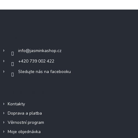
Z
á
p
a
Kontakt
t
í
info
@
jasminkashop.cz
+420 739 002 422
Sledujte nás na facebooku
Informace pro vás
Kontakty
Doprava a platba
Věrnostní program
Moje objednávka