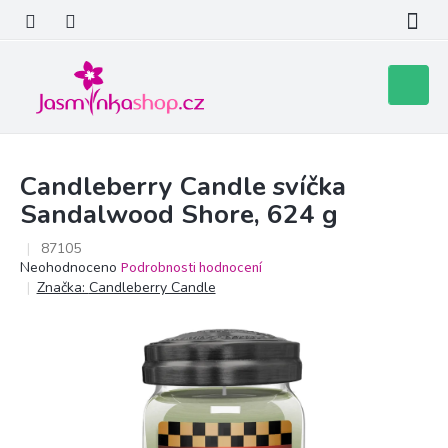
Přejít
na
obsah
Nákupní
košík
Candleberry Candle svíčka
Sandalwood Shore, 624 g
87105
Průměrné
Neohodnoceno
Podrobnosti hodnocení
hodnocení
Značka:
Candleberry Candle
produktu
je
0,0
z
5
hvězdiček.