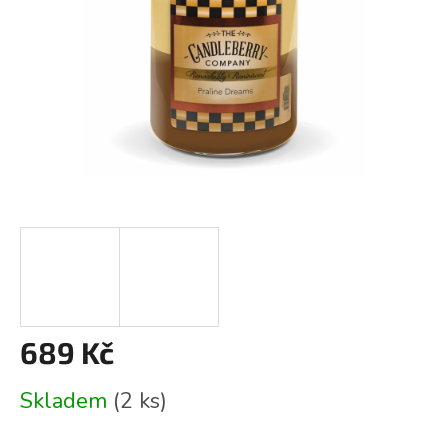
689 Kč
Měrná
Skladem
(2 ks)
cena: