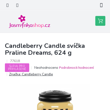
Přejít
na
obsah
Nákupní
košík
Candleberry Candle svíčka
Praline Dreams, 624 g
77618
SLEVA PRO
Průměrné
Neohodnoceno
Podrobnosti hodnocení
PŘIHLÁŠENÉ
hodnocení
Značka:
Candleberry Candle
produktu
je
0,0
z
5
hvězdiček.