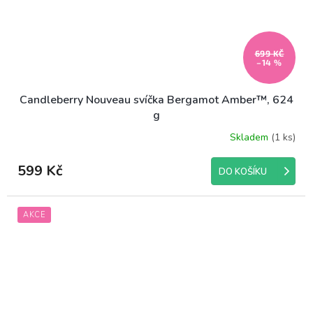
699 KČ
–14 %
Candleberry Nouveau svíčka Bergamot Amber™, 624
g
Skladem
(1 ks)
599 Kč
DO KOŠÍKU
AKCE