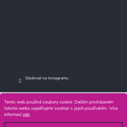
Sledovat na Instagramu
Tento web používá soubory cookie. Dalším procházením
tohoto webu vyjadřujete souhlas s jejich používáním.. Více
Copyright 2026
Jasminkashop.cz
. Všechna práva vyhrazena.
informací
zde
.
Grafický návrh vytvořil a na Shoptet implementoval
Tomáš Hlad
&
Shoptetak.cz
.