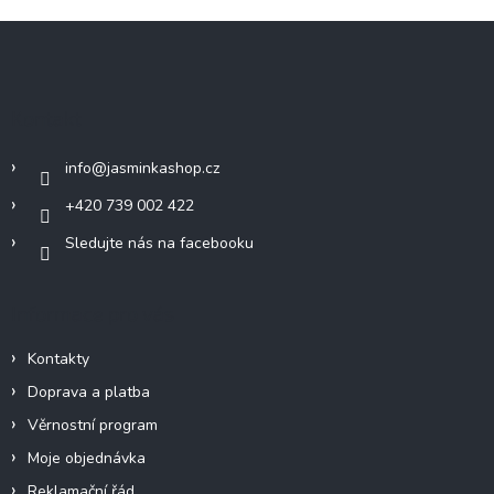
Z
á
p
a
Kontakt
t
í
info
@
jasminkashop.cz
+420 739 002 422
Sledujte nás na facebooku
Informace pro vás
Kontakty
Doprava a platba
Věrnostní program
Moje objednávka
Reklamační řád