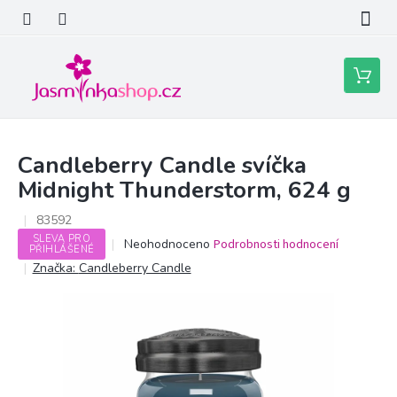
Přejít
na
obsah
Nákupní
košík
Candleberry Candle svíčka
Midnight Thunderstorm, 624 g
83592
SLEVA PRO
Průměrné
Neohodnoceno
Podrobnosti hodnocení
PŘIHLÁŠENÉ
hodnocení
Značka:
Candleberry Candle
produktu
je
0,0
z
5
hvězdiček.