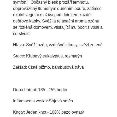
symfonii. Občasný blesk prozáří temnotu,
doprovázený tlumeným duněním bouře, zatímco
okolní vegetace ožívá pod dotekem každé
dešťové kapky. Svěží a relaxační aroma ozónu
se rozléhá domovem, vtiskující mu pocit živosti a
čerstvosti.
Hlava: Svěží ozón, vzdušné citrusy, svěží zelené
Srdce: Křupavý eukalyptus, rozmarýn
Základ: Čisté pižmo, bambusová tráva
Doba hoření: 135 - 155 hodin
Informace o vosku: Sójová směs
Knoty: Jeden knot - 100% bezolovnatý