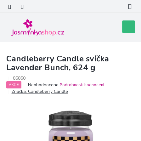
Přejít
na
obsah
Nákupní
košík
Candleberry Candle svíčka
Lavender Bunch, 624 g
85850
Průměrné
Neohodnoceno
Podrobnosti hodnocení
AKCE
hodnocení
Značka:
Candleberry Candle
produktu
je
0,0
z
5
hvězdiček.