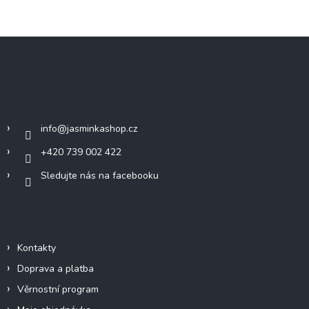
Z
á
p
a
Kontakt
t
í
info
@
jasminkashop.cz
+420 739 002 422
Sledujte nás na facebooku
Informace pro vás
Kontakty
Doprava a platba
Věrnostní program