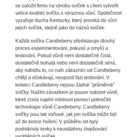
se založit firmu na výrobu svíček s cílem vytvořit
velice kvalitní svíčku s výraznou vůní. Společnost
vyzařuje ducha Kentucky, který proniká do vůní
jejich svíček, stejně jako do názvů svíček.
Každá svíčka Candleberry představuje dlouhý
proces experimentování, pokusů a omylů a
testování. Pokud vůně není dostatečně čistá,
dostatečně bohatá nebo není dostatečně silná,
aby nabídla to, co naši zákazníci od Candleberry
chtějí a očekávají, neopustí fázi testování. V
kolekci Candleberry nejsou žádné "průměrné"
svíčky. Naším závazkem je pouze nabízet vůně,
které zcela naplní místnost pomocí pokročilé
technologie vůně Candleberry. Candleberry
svíčky jsou tak voňavé, jak jen svíčka může být
až do konce hoření. V průběhu let byly
podniknuty kroky k neustálému zlepšování
vyráběných svíček.