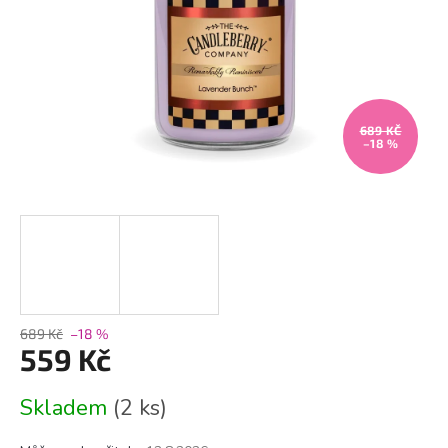
689 KČ
–18 %
689 Kč
–18 %
559 Kč
Měrná
Skladem
(2 ks)
cena: