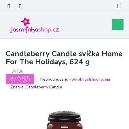
Přejít
na
obsah
Nákupní
košík
Candleberry Candle svíčka Home
For The Holidays, 624 g
76226
SLEVA PRO
Průměrné
Neohodnoceno
Podrobnosti hodnocení
PŘIHLÁŠENÉ
hodnocení
Značka:
Candleberry Candle
produktu
je
0,0
z
5
hvězdiček.