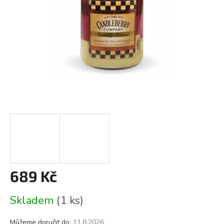
689 Kč
Měrná
Skladem
(1 ks)
cena:
Můžeme doručit do:
11.8.2026