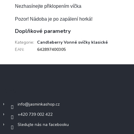
Nezhasínejte přiklopením víčka
Pozor! Nádoba je po zapálení horká!
Doplňkové parametry
Kategorie
:
Candleberry Vonné svíčky klasické
EAN
:
642897400305
Z
á
p
a
Kontakt
t
í
info
@
jasminkashop.cz
+420 739 002 422
Sledujte nás na facebooku