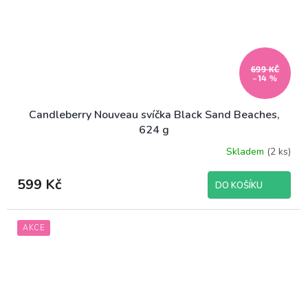
699 KČ
–14 %
Candleberry Nouveau svíčka Black Sand Beaches,
624 g
Skladem
(2 ks)
599 Kč
DO KOŠÍKU
AKCE