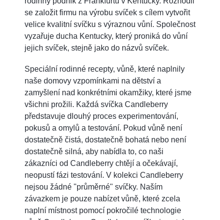
rodinný podnik z Frankfurtu v Kentucky. Rozhodli
se založit firmu na výrobu svíček s cílem vytvořit
velice kvalitní svíčku s výraznou vůní. Společnost
vyzařuje ducha Kentucky, který proniká do vůní
jejich svíček, stejně jako do názvů svíček.
Speciální rodinné recepty, vůně, které naplnily
naše domovy vzpomínkami na dětství a
zamyšlení nad konkrétními okamžiky, které jsme
všichni prožili. Každá svíčka Candleberry
představuje dlouhý proces experimentování,
pokusů a omylů a testování. Pokud vůně není
dostatečně čistá, dostatečně bohatá nebo není
dostatečně silná, aby nabídla to, co naši
zákazníci od Candleberry chtějí a očekávají,
neopustí fázi testování. V kolekci Candleberry
nejsou žádné "průměrné" svíčky. Naším
závazkem je pouze nabízet vůně, které zcela
naplní místnost pomocí pokročilé technologie