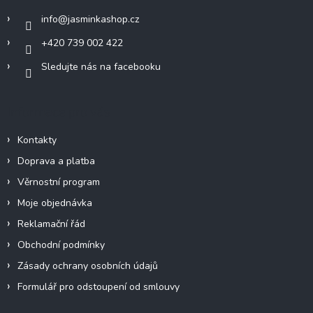
í
info
@
jasminkashop.cz
+420 739 002 422
Sledujte nás na facebooku
Informace pro vás
Kontakty
Doprava a platba
Věrnostní program
Moje objednávka
Reklamační řád
Obchodní podmínky
Zásady ochrany osobních údajů
Formulář pro odstoupení od smlouvy