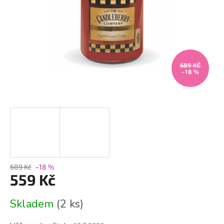
689 KČ
–18 %
689 Kč
–18 %
559 Kč
Měrná
Skladem
(2 ks)
cena: