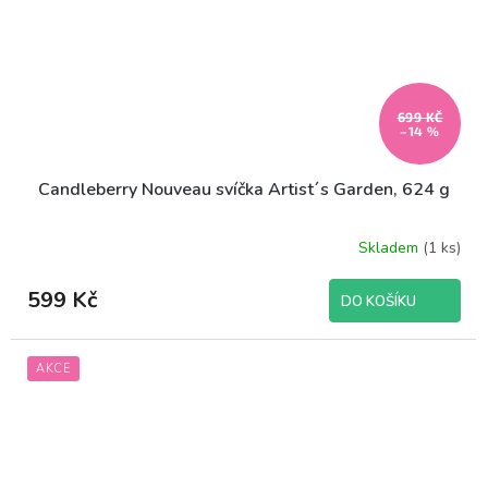
699 KČ
–14 %
Candleberry Nouveau svíčka Artist´s Garden, 624 g
Skladem
(1 ks)
599 Kč
DO KOŠÍKU
AKCE