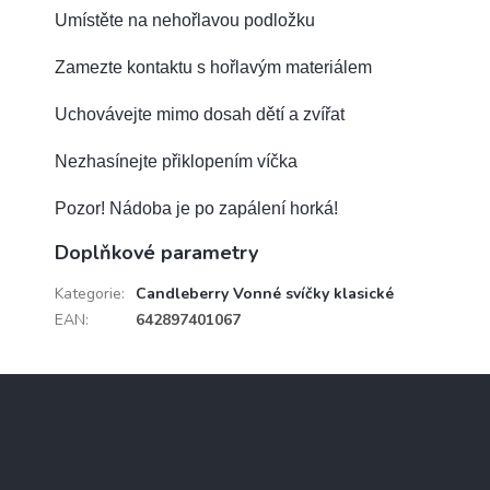
Umístěte na nehořlavou podložku
Zamezte kontaktu s hořlavým materiálem
Uchovávejte mimo dosah dětí a zvířat
Nezhasínejte přiklopením víčka
Pozor! Nádoba je po zapálení horká!
Doplňkové parametry
Kategorie
:
Candleberry Vonné svíčky klasické
EAN
:
642897401067
Z
á
p
a
Kontakt
t