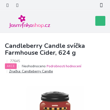
Přejít
na
obsah
Nákupní
košík
Candleberry Candle svíčka
Farmhouse Cider, 624 g
77645
Průměrné
Neohodnoceno
Podrobnosti hodnocení
AKCE
hodnocení
Značka:
Candleberry Candle
produktu
je
0,0
z
5
hvězdiček.