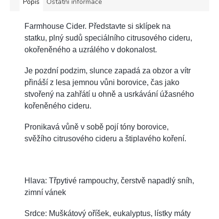
Popis
Ostatní informace
Farmhouse Cider. Představte si sklípek na
statku, plný sudů speciálního citrusového cideru,
okořeněného a uzrálého v dokonalost.
Je pozdní podzim, slunce zapadá za obzor a vítr
přináší z lesa jemnou vůni borovice, čas jako
stvořený na zahřátí u ohně a usrkávání úžasného
kořeněného cideru.
Pronikavá vůně v sobě pojí tóny borovice,
svěžího citrusového cideru a štiplavého koření.
Hlava: Třpytivé rampouchy, čerstvě napadlý sníh,
zimní vánek
Srdce: Muškátový oříšek, eukalyptus, lístky máty