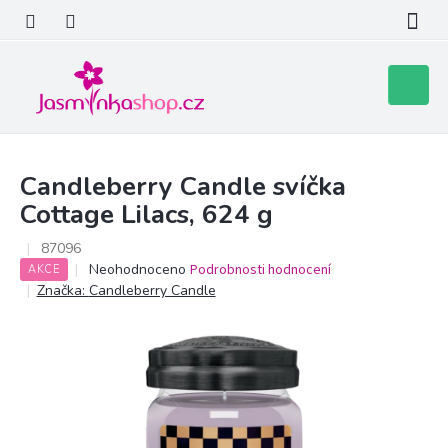
Přejít
na
obsah
Nákupní
košík
Candleberry Candle svíčka
Cottage Lilacs, 624 g
87096
Průměrné
Neohodnoceno
Podrobnosti hodnocení
AKCE
hodnocení
Značka:
Candleberry Candle
produktu
je
0,0
z
5
hvězdiček.