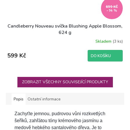
699 KČ
–14 %
Candleberry Nouveau svíčka Blushing Apple Blossom,
624 g
Skladem
(3 ks)
599 Kč
DO KOŠÍKU
ZOBRAZIT VŠECHNY SOUVISEJÍCÍ PRODUKTY
Popis
Ostatní informace
Zachyťte jemnou, pudrovou vůni rozkvetlých
šeříků, zahřátou tóny krémového jasmínu a
medově hebkého santalového dřeva. Je to