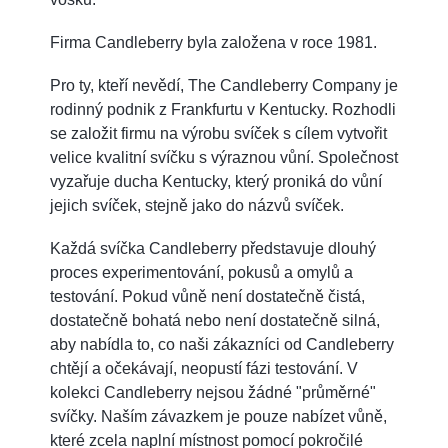
Firma Candleberry byla založena v roce 1981.
Pro ty, kteří nevědí, The Candleberry Company je
rodinný podnik z Frankfurtu v Kentucky. Rozhodli
se založit firmu na výrobu svíček s cílem vytvořit
velice kvalitní svíčku s výraznou vůní. Společnost
vyzařuje ducha Kentucky, který proniká do vůní
jejich svíček, stejně jako do názvů svíček.
Každá svíčka Candleberry představuje dlouhý
proces experimentování, pokusů a omylů a
testování. Pokud vůně není dostatečně čistá,
dostatečně bohatá nebo není dostatečně silná,
aby nabídla to, co naši zákazníci od Candleberry
chtějí a očekávají, neopustí fázi testování. V
kolekci Candleberry nejsou žádné "průměrné"
svíčky. Naším závazkem je pouze nabízet vůně,
které zcela naplní místnost pomocí pokročilé