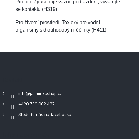
Pro oči: Způsobuje vážné podráždění, vyvarujte
se kontaktu (H319)
Pro životní prostředí: Toxický pro vodní
organismy s dlouhodobými účinky (H411)
Z
á
p
a
Kontakt
t
í
info
@
jasminkashop.cz
+420 739 002 422
Sledujte nás na facebooku
Informace pro vás