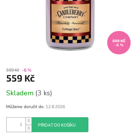
599 KČ
–6 %
599 Kč
–6 %
559 Kč
Měrná
Skladem
(3 ks)
cena:
Můžeme doručit do:
12.8.2026
PŘIDAT DO KOŠÍKU