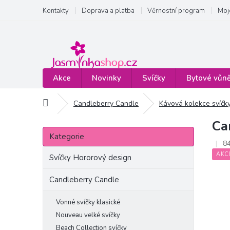
Přejít
Kontakty
Doprava a platba
Věrnostní program
Moj
na
obsah
Akce
Novinky
Svíčky
Bytové vůn
Domů
Candleberry Candle
Kávová kolekce svíčk
Ca
P
Přeskočit
o
Kategorie
kategorie
8
s
AKC
t
Svíčky Hororový design
r
a
Candleberry Candle
n
n
Vonné svíčky klasické
í
Nouveau velké svíčky
p
Beach Collection svíčky