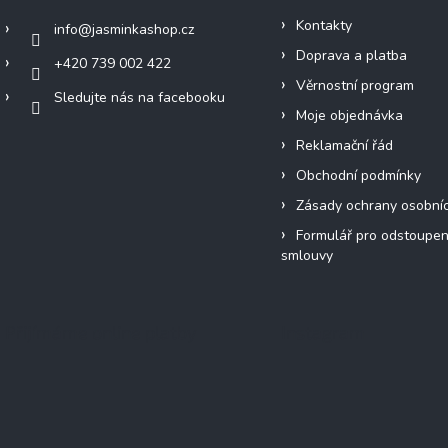
Kontakty
info
@
jasminkashop.cz
Doprava a platba
+420 739 002 422
Věrnostní program
Sledujte nás na facebooku
Moje objednávka
Reklamační řád
Obchodní podmínky
Zásady ochrany osobní
Formulář pro odstoupen
smlouvy
Přijímáme online platby
Instagram