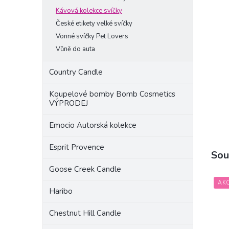
a
Kávová kolekce svíčky
n
České etikety velké svíčky
e
Vonné svíčky Pet Lovers
l
Vůně do auta
Country Candle
Koupelové bomby Bomb Cosmetics
VÝPRODEJ
Emocio Autorská kolekce
Esprit Provence
Sou
Goose Creek Candle
AK
Haribo
Chestnut Hill Candle