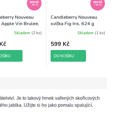
699 KČ
699 KČ
–14 %
–14 %
eberry Nouveau
Candleberry Nouveau
a Apple Vin Brulee,
svíčka Fig Iris, 624 g
Skladem
(2 ks)
Skladem
(1 ks)
Kč
599 Kč
OŠÍKU
DO KOŠÍKU
átelství. Je to takový hrnek vařených skořicových
o jablka. Užijte si ho jako pomalu spalující,