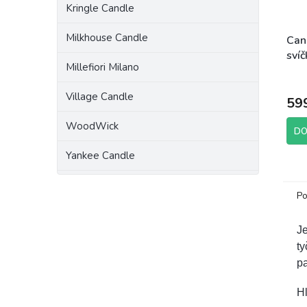
Kringle Candle
Milkhouse Candle
Can
sví
Millefiori Milano
Bea
Village Candle
59
WoodWick
DO
Yankee Candle
Po
Je
ty
pa
Hl