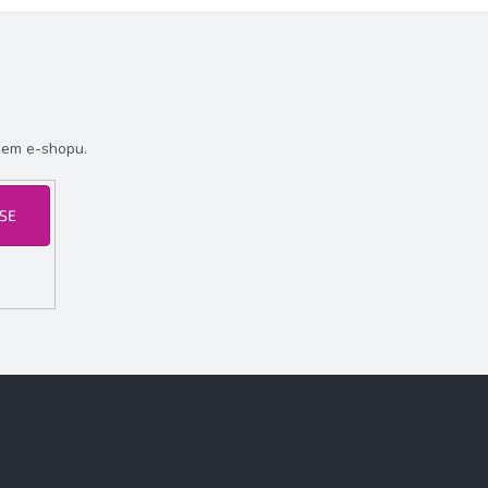
šem e-shopu.
 SE
Facebook