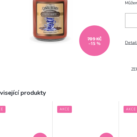
Můžem
709 KČ
Detail
–15 %
ZE
visející produkty
CE
AKCE
AKCE