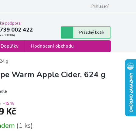
 osobních údajů
Formulář pro odstoupení od smlouvy
Přihlášení
cká podpora:
739 002 422
Nákupní
Prázdný košík
košík
Doplňky
Hodnocení obchodu
24 g
ppe Warm Apple Cider, 624 g
ndle
č
–15 %
9 Kč
á
ladem
(1 ks)