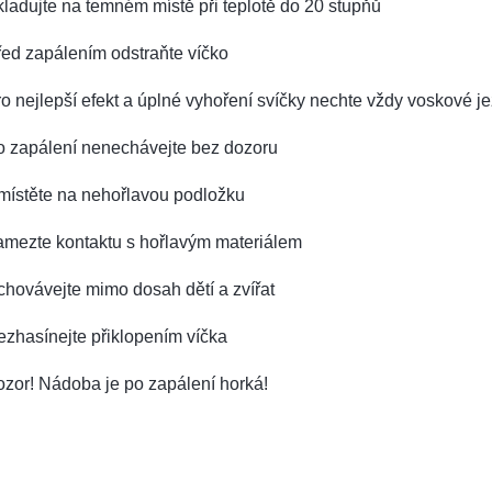
ladujte na temném místě při teplotě do 20 stupňů
ed zapálením odstraňte víčko
o nejlepší efekt a úplné vyhoření svíčky nechte vždy voskové je
o zapálení nenechávejte bez dozoru
místěte na nehořlavou podložku
amezte kontaktu s hořlavým materiálem
hovávejte mimo dosah dětí a zvířat
zhasínejte přiklopením víčka
zor! Nádoba je po zapálení horká!