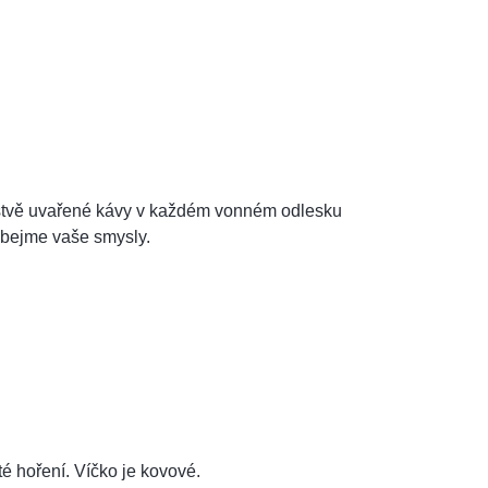
rstvě uvařené kávy v každém vonném odlesku
obejme vaše smysly.
é hoření. Víčko je kovové.