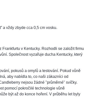
” a vždy zbyde cca 0,5 cm vosku.
 Frankfurtu v Kentucky. Rozhodli se založit firmu
u vůní. Společnost vyzařuje ducha Kentucky, který
ování, pokusů a omylů a testování. Pokud vůně
ná, aby nabídla to, co naši zákazníci od
i Candleberry nejsou žádné "průměrné" svíčky.
ost pomocí pokročilé technologie vůně
může být až do konce hoření. V průběhu let byly