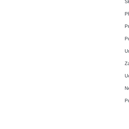
Sk
Př
Pr
P
U
Z
Uc
Ne
Po