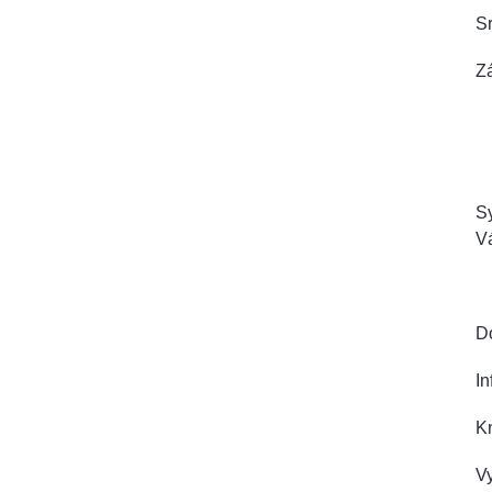
Sr
Zá
S
Vá
D
I
K
Vy