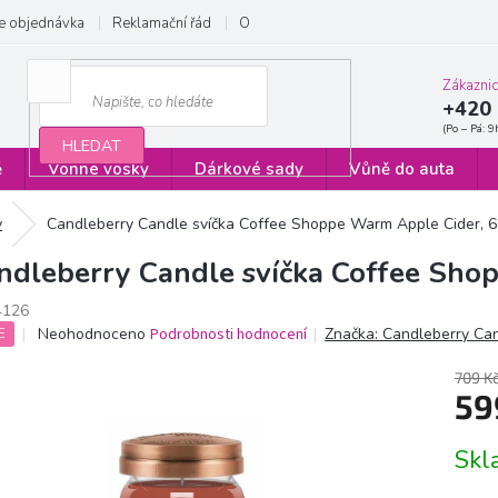
e objednávka
Reklamační řád
Obchodní podmínky
Zásady ochrany
Zákazni
+420 
HLEDAT
ě
Vonné vosky
Dárkové sady
Vůně do auta
y
Candleberry Candle svíčka Coffee Shoppe Warm Apple Cider, 6
ndleberry Candle svíčka Coffee Sho
4126
Průměrné
Neohodnoceno
Podrobnosti hodnocení
Značka:
Candleberry Ca
E
hodnocení
produktu
709 K
je
59
0,0
z
Měrn
Sk
5
cena:
hvězdiček.