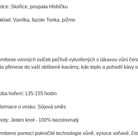
dce: Skořice, poupata hřebíčku
klad: Vanilka, fazole Tonka, pižmo
ymfonie vonných svíček pečlivě vytvořených s lákavou vůní če
s přenese do vaší oblíbené kavárny, kde teplo a pohodlí kávy 
oba hoření: 135-155 hodin
nformace o vosku: Sójová směs
noty: Jeden knot - 100% bezolovnatý
robeno pomocí pokročilé technologie vůně, vysoce voňavé, čist