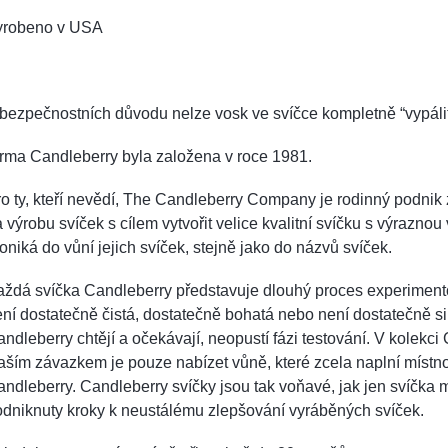
yrobeno v USA
bezpečnostních důvodu nelze vosk ve svíčce kompletně “vypálit
irma Candleberry byla založena v roce 1981.
o ty, kteří nevědí, The Candleberry Company je rodinný podnik z
 výrobu svíček s cílem vytvořit velice kvalitní svíčku s výrazno
oniká do vůní jejich svíček, stejně jako do názvů svíček.
ždá svíčka Candleberry představuje dlouhý proces experiment
ní dostatečně čistá, dostatečně bohatá nebo není dostatečně sil
ndleberry chtějí a očekávají, neopustí fázi testování. V kolekc
ším závazkem je pouze nabízet vůně, které zcela naplní místn
ndleberry. Candleberry svíčky jsou tak voňavé, jak jen svíčka 
odniknuty kroky k neustálému zlepšování vyráběných svíček.