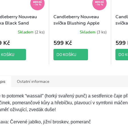
699 KČ
699 KČ
–14 %
–14 %
dleberry Nouveau
Candleberry Nouveau
Candl
čka Black Sand
svíčka Blushing Apple
svíčk
ches, 624 g
Blossom, 624 g
624 g
Skladem
(2 ks)
Skladem
(3 ks)
9 Kč
599 Kč
599 
 KOŠÍKU
DO KOŠÍKU
DO K
pis
Ostatní informace
 to potomek “wassail” (horký svařený punč) a sestřenice čaje př
činek, pomerančové kůry a hřebíčku, plavoucí v symfonii máčenéh
měť oživující, zvedák duše!
ava: Červené jablko, jižní broskev, pomeranč