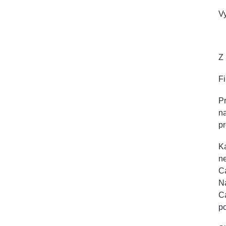
V
Z 
F
Pr
na
pr
Ka
ne
Ca
Na
Ca
p