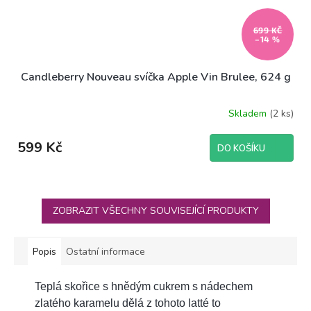
699 KČ
–14 %
Candleberry Nouveau svíčka Apple Vin Brulee, 624 g
Skladem
(2 ks)
599 Kč
DO KOŠÍKU
ZOBRAZIT VŠECHNY SOUVISEJÍCÍ PRODUKTY
Popis
Ostatní informace
Teplá skořice s hnědým cukrem s nádechem
zlatého karamelu dělá z tohoto latté to