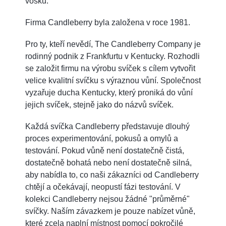
vosku.
Firma Candleberry byla založena v roce 1981.
Pro ty, kteří nevědí, The Candleberry Company je
rodinný podnik z Frankfurtu v Kentucky. Rozhodli
se založit firmu na výrobu svíček s cílem vytvořit
velice kvalitní svíčku s výraznou vůní. Společnost
vyzařuje ducha Kentucky, který proniká do vůní
jejich svíček, stejně jako do názvů svíček.
Každá svíčka Candleberry představuje dlouhý
proces experimentování, pokusů a omylů a
testování. Pokud vůně není dostatečně čistá,
dostatečně bohatá nebo není dostatečně silná,
aby nabídla to, co naši zákazníci od Candleberry
chtějí a očekávají, neopustí fázi testování. V
kolekci Candleberry nejsou žádné "průměrné"
svíčky. Naším závazkem je pouze nabízet vůně,
které zcela naplní místnost pomocí pokročilé