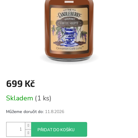
699 Kč
Měrná
Skladem
(1 ks)
cena:
Můžeme doručit do:
11.8.2026
PŘIDAT DO KOŠÍKU