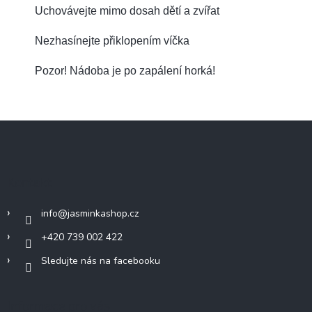
Uchovávejte mimo dosah dětí a zvířat
Nezhasínejte přiklopením víčka
Pozor! Nádoba je po zapálení horká!
Z
á
p
a
Kontakt
t
í
info
@
jasminkashop.cz
+420 739 002 422
Sledujte nás na facebooku
Informace pro vás