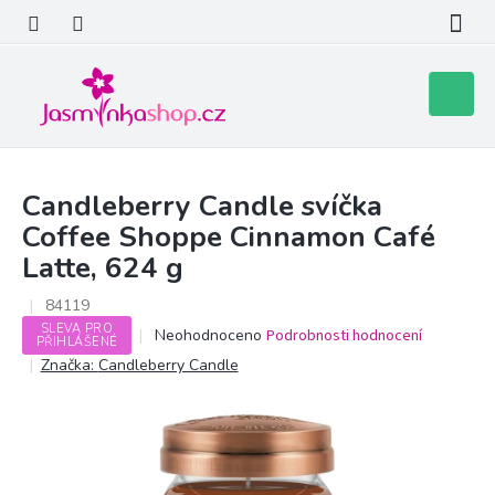
Přejít
na
obsah
Nákupní
košík
Candleberry Candle svíčka
Coffee Shoppe Cinnamon Café
Latte, 624 g
84119
SLEVA PRO
Průměrné
Neohodnoceno
Podrobnosti hodnocení
PŘIHLÁŠENÉ
hodnocení
Značka:
Candleberry Candle
produktu
je
0,0
z
5
hvězdiček.