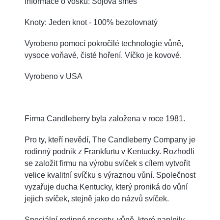
Informace o vosku: Sójová směs
Knoty: Jeden knot - 100% bezolovnatý
Vyrobeno pomocí pokročilé technologie vůně,
vysoce voňavé, čisté hoření. Víčko je kovové.
Vyrobeno v USA
Firma Candleberry byla založena v roce 1981.
Pro ty, kteří nevědí, The Candleberry Company je
rodinný podnik z Frankfurtu v Kentucky. Rozhodli
se založit firmu na výrobu svíček s cílem vytvořit
velice kvalitní svíčku s výraznou vůní. Společnost
vyzařuje ducha Kentucky, který proniká do vůní
jejich svíček, stejně jako do názvů svíček.
Speciální rodinné recepty, vůně, které naplnily