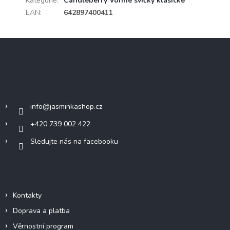
Kategorie
:
Candleberry Vonné svíčky klasické
EAN
:
642897400411
Z
á
p
a
Kontakt
t
í
info
@
jasminkashop.cz
+420 739 002 422
Sledujte nás na facebooku
Informace pro vás
Kontakty
Doprava a platba
Věrnostní program