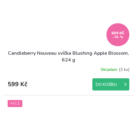
699 KČ
–14 %
Candleberry Nouveau svíčka Blushing Apple Blossom,
624 g
Skladem
(3 ks)
599 Kč
DO KOŠÍKU
AKCE