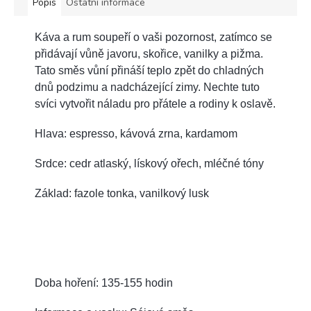
Popis
Ostatní informace
Káva a rum soupeří o vaši pozornost, zatímco se
přidávají vůně javoru, skořice, vanilky a pižma.
Tato směs vůní přináší teplo zpět do chladných
dnů podzimu a nadcházející zimy. Nechte tuto
svíci vytvořit náladu pro přátele a rodiny k oslavě.
Hlava: espresso, kávová zrna, kardamom
Srdce: cedr atlaský, lískový ořech, mléčné tóny
Základ: fazole tonka, vanilkový lusk
Doba hoření: 135-155 hodin