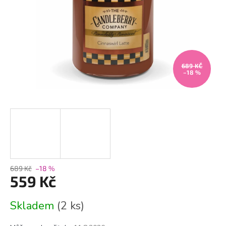
689 KČ
–18 %
689 Kč
–18 %
559 Kč
Měrná
Skladem
(2 ks)
cena: