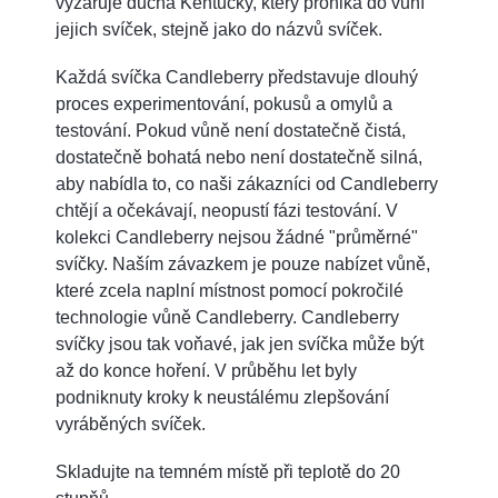
vyzařuje ducha Kentucky, který proniká do vůní
jejich svíček, stejně jako do názvů svíček.
Každá svíčka Candleberry představuje dlouhý
proces experimentování, pokusů a omylů a
testování. Pokud vůně není dostatečně čistá,
dostatečně bohatá nebo není dostatečně silná,
aby nabídla to, co naši zákazníci od Candleberry
chtějí a očekávají, neopustí fázi testování. V
kolekci Candleberry nejsou žádné "průměrné"
svíčky. Naším závazkem je pouze nabízet vůně,
které zcela naplní místnost pomocí pokročilé
technologie vůně Candleberry. Candleberry
svíčky jsou tak voňavé, jak jen svíčka může být
až do konce hoření. V průběhu let byly
podniknuty kroky k neustálému zlepšování
vyráběných svíček.
Skladujte na temném místě při teplotě do 20