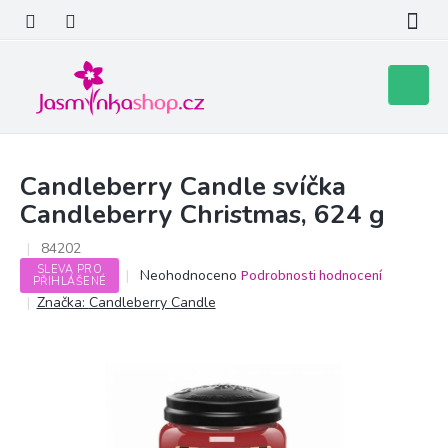
Přejít
na
obsah
Nákupní
košík
Candleberry Candle svíčka
Candleberry Christmas, 624 g
84202
SLEVA PRO
Průměrné
Neohodnoceno
Podrobnosti hodnocení
PŘIHLÁŠENÉ
hodnocení
Značka:
Candleberry Candle
produktu
je
0,0
z
5
hvězdiček.