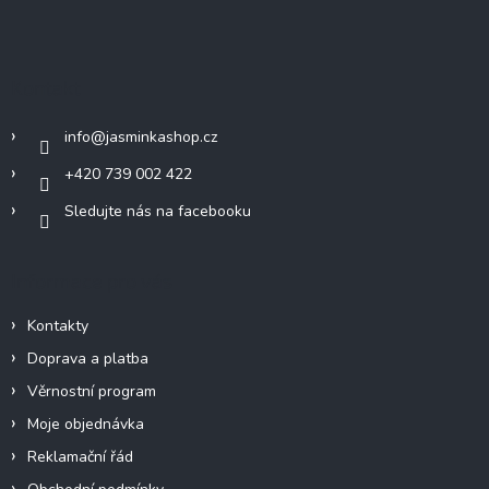
Z
á
p
a
Kontakt
t
í
info
@
jasminkashop.cz
+420 739 002 422
Sledujte nás na facebooku
Informace pro vás
Kontakty
Doprava a platba
Věrnostní program
Moje objednávka
Reklamační řád