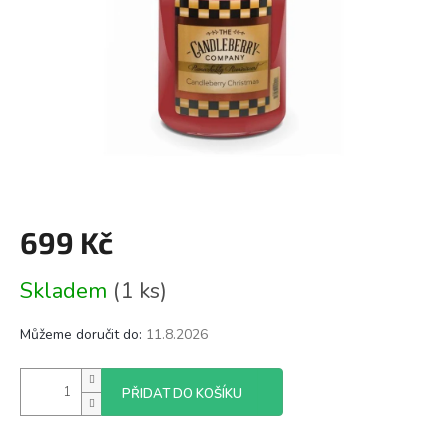
699 Kč
Měrná
Skladem
(1 ks)
cena:
Můžeme doručit do:
11.8.2026
PŘIDAT DO KOŠÍKU