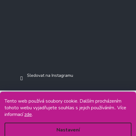
Sledovat na Instagramu
Tento web používá soubory cookie. Dalším procházením
tohoto webu vyjadřujete souhlas s jejich používáním.. Více
Copyright 2026
Jasminkashop.cz
. Všechna práva vyhrazena.
informací
zde
.
Grafický návrh vytvořil a na Shoptet implementoval
Tomáš Hlad
&
Shoptetak.cz
.
Nastavení