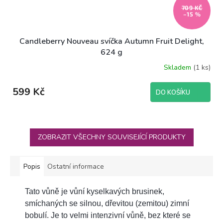
709 KČ
–15 %
Candleberry Nouveau svíčka Autumn Fruit Delight,
624 g
Skladem
(1 ks)
599 Kč
DO KOŠÍKU
ZOBRAZIT VŠECHNY SOUVISEJÍCÍ PRODUKTY
Popis
Ostatní informace
Tato vůně je vůní kyselkavých brusinek,
smíchaných se silnou, dřevitou (zemitou) zimní
bobulí. Je to velmi intenzivní vůně, bez které se