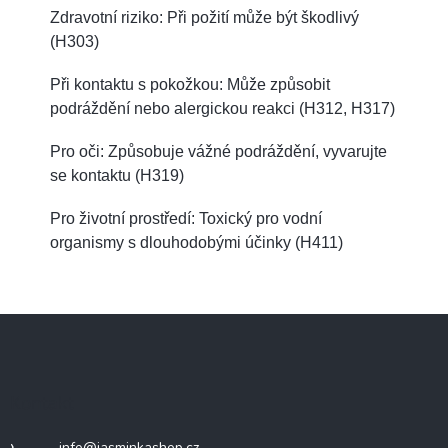
Zdravotní riziko: Při požití může být škodlivý
(H303)
Při kontaktu s pokožkou: Může způsobit
podráždění nebo alergickou reakci (H312, H317)
Pro oči: Způsobuje vážné podráždění, vyvarujte
se kontaktu (H319)
Pro životní prostředí: Toxický pro vodní
organismy s dlouhodobými účinky (H411)
Z
á
p
a
Kontakt
t
í
info
@
jasminkashop.cz