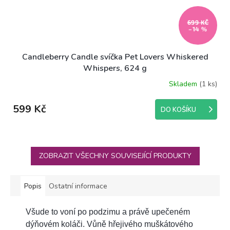
699 KČ
–14 %
Candleberry Candle svíčka Pet Lovers Whiskered
Whispers, 624 g
Skladem
(1 ks)
599 Kč
DO KOŠÍKU
ZOBRAZIT VŠECHNY SOUVISEJÍCÍ PRODUKTY
Popis
Ostatní informace
Všude to voní po podzimu a právě upečeném
dýňovém koláči. Vůně hřejivého muškátového