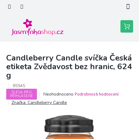
Přejít
na
obsah
Nákupní
košík
Candleberry Candle svíčka Česká
etiketa Zvědavost bez hranic, 624
g
85945
SLEVA PRO
Průměrné
Neohodnoceno
Podrobnosti hodnocení
PŘIHLÁŠENÉ
hodnocení
Značka:
Candleberry Candle
produktu
je
0,0
z
5
hvězdiček.