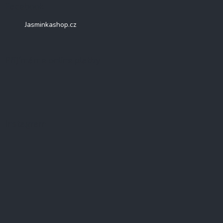
Facebook
Jasminkashop.cz
Přijímáme online platby
Instagram