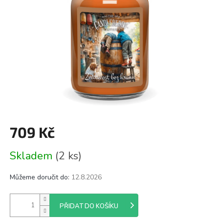
709 Kč
Měrná
Skladem
(2 ks)
cena:
Můžeme doručit do:
12.8.2026
PŘIDAT DO KOŠÍKU