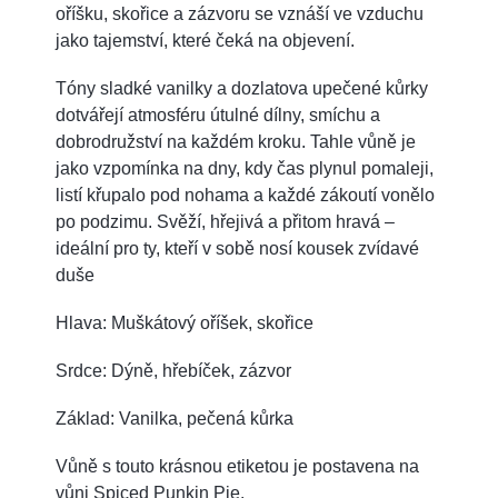
oříšku, skořice a zázvoru se vznáší ve vzduchu
jako tajemství, které čeká na objevení.
Tóny sladké vanilky a dozlatova upečené kůrky
dotvářejí atmosféru útulné dílny, smíchu a
dobrodružství na každém kroku. Tahle vůně je
jako vzpomínka na dny, kdy čas plynul pomaleji,
listí křupalo pod nohama a každé zákoutí vonělo
po podzimu. Svěží, hřejivá a přitom hravá –
ideální pro ty, kteří v sobě nosí kousek zvídavé
duše
Hlava: Muškátový oříšek, skořice
Srdce: Dýně, hřebíček, zázvor
Základ: Vanilka, pečená kůrka
Vůně s touto krásnou etiketou je postavena na
vůni Spiced Punkin Pie.