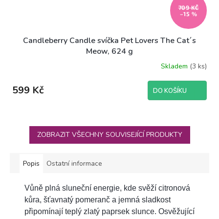
709 KČ
–15 %
Candleberry Candle svíčka Pet Lovers The Cat´s
Meow, 624 g
Skladem
(3 ks)
599 Kč
DO KOŠÍKU
ZOBRAZIT VŠECHNY SOUVISEJÍCÍ PRODUKTY
Popis
Ostatní informace
Vůně plná sluneční energie, kde svěží citronová
kůra, šťavnatý pomeranč a jemná sladkost
připomínají teplý zlatý paprsek slunce. Osvěžující