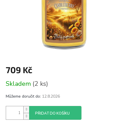
709 Kč
Měrná
Skladem
(2 ks)
cena:
Můžeme doručit do:
12.8.2026
PŘIDAT DO KOŠÍKU