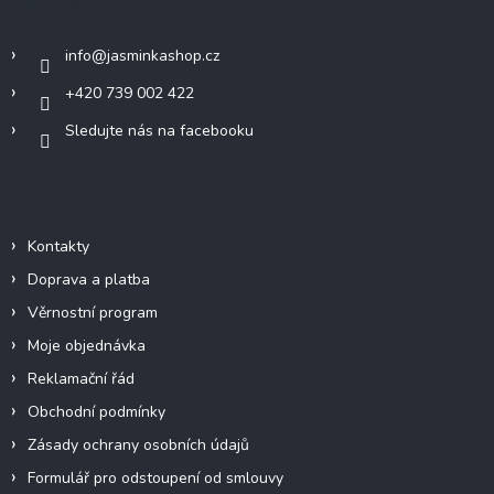
Kontakt
t
í
info
@
jasminkashop.cz
+420 739 002 422
Sledujte nás na facebooku
Informace pro vás
Kontakty
Doprava a platba
Věrnostní program
Moje objednávka
Reklamační řád
Obchodní podmínky
Zásady ochrany osobních údajů
Formulář pro odstoupení od smlouvy