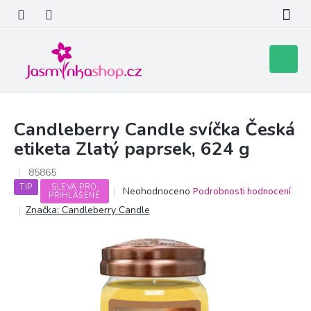
Přejít
na
obsah
Nákupní
košík
Candleberry Candle svíčka Česká
etiketa Zlatý paprsek, 624 g
85865
TIP
SLEVA PRO
Průměrné
Neohodnoceno
Podrobnosti hodnocení
PŘIHLÁŠENÉ
hodnocení
Značka:
Candleberry Candle
produktu
je
0,0
z
5
hvězdiček.