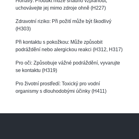
Hořlavý: Produkt může snadno vzplanout,
uchovávejte jej mimo zdroje ohně (H227)
Zdravotní riziko: Při požití může být škodlivý
(H303)
Při kontaktu s pokožkou: Může způsobit
podráždění nebo alergickou reakci (H312, H317)
Pro oči: Způsobuje vážné podráždění, vyvarujte
se kontaktu (H319)
Pro životní prostředí: Toxický pro vodní
organismy s dlouhodobými účinky (H411)
Z
á
p
a