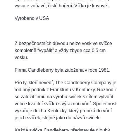
vysoce voňavé, čisté hoření. Víčko je kovové.
Vyrobeno v USA
Z bezpečnostních důvodu nelze vosk ve svíčce
kompletně “vypálit” a vždy zbyde cca 0,5 cm
vosku.
Firma Candleberry byla založena v roce 1981.
Pro ty, kteří nevědí, The Candleberry Company je
rodinný podnik z Frankfurtu v Kentucky. Rozhodli
se založit firmu na výrobu svíček s cílem vytvořit
velice kvalitní svíčku s výraznou vůní. Společnost
vyzařuje ducha Kentucky, který proniká do vůní
jejich svíček, stejně jako do názvů svíček.
Každá svíčka Candleberry představuje dlouhý