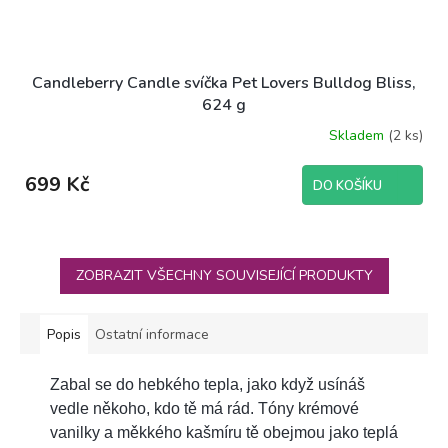
Candleberry Candle svíčka Pet Lovers Bulldog Bliss,
624 g
Skladem
(2 ks)
699 Kč
DO KOŠÍKU
ZOBRAZIT VŠECHNY SOUVISEJÍCÍ PRODUKTY
Popis
Ostatní informace
Zabal se do hebkého tepla, jako když usínáš
vedle někoho, kdo tě má rád. Tóny krémové
vanilky a měkkého kašmíru tě obejmou jako teplá