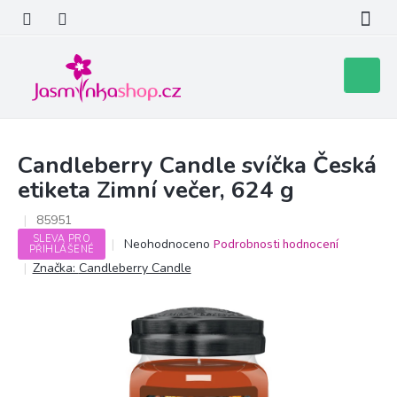
Přejít
na
obsah
Nákupní
košík
Candleberry Candle svíčka Česká
etiketa Zimní večer, 624 g
85951
SLEVA PRO
Průměrné
Neohodnoceno
Podrobnosti hodnocení
PŘIHLÁŠENÉ
hodnocení
Značka:
Candleberry Candle
produktu
je
0,0
z
5
hvězdiček.