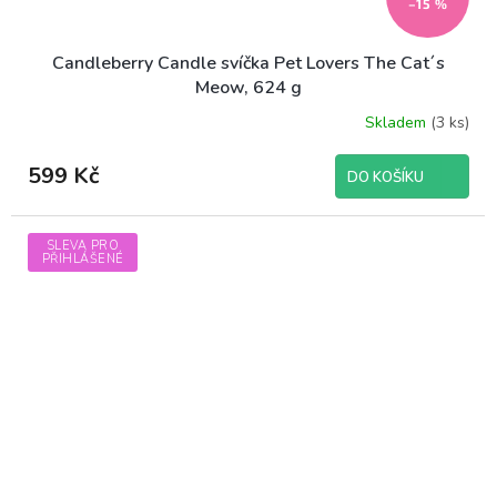
–15 %
Candleberry Candle svíčka Pet Lovers The Cat´s
Meow, 624 g
Skladem
(3 ks)
599 Kč
DO KOŠÍKU
SLEVA PRO
PŘIHLÁŠENÉ