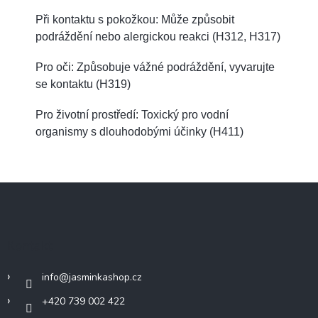
Při kontaktu s pokožkou: Může způsobit
podráždění nebo alergickou reakci (H312, H317)
Pro oči: Způsobuje vážné podráždění, vyvarujte
se kontaktu (H319)
Pro životní prostředí: Toxický pro vodní
organismy s dlouhodobými účinky (H411)
Z
á
p
a
Kontakt
t
í
info
@
jasminkashop.cz
+420 739 002 422