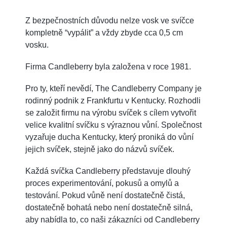
Z bezpečnostních důvodu nelze vosk ve svíčce
kompletně “vypálit” a vždy zbyde cca 0,5 cm
vosku.
Firma Candleberry byla založena v roce 1981.
Pro ty, kteří nevědí, The Candleberry Company je
rodinný podnik z Frankfurtu v Kentucky. Rozhodli
se založit firmu na výrobu svíček s cílem vytvořit
velice kvalitní svíčku s výraznou vůní. Společnost
vyzařuje ducha Kentucky, který proniká do vůní
jejich svíček, stejně jako do názvů svíček.
Každá svíčka Candleberry představuje dlouhý
proces experimentování, pokusů a omylů a
testování. Pokud vůně není dostatečně čistá,
dostatečně bohatá nebo není dostatečně silná,
aby nabídla to, co naši zákazníci od Candleberry