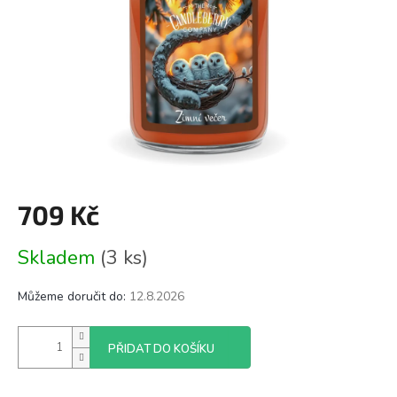
709 Kč
Měrná
Skladem
(3 ks)
cena:
Můžeme doručit do:
12.8.2026
PŘIDAT DO KOŠÍKU