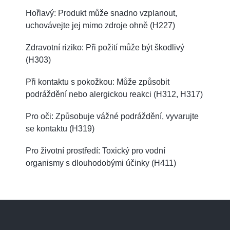
Hořlavý: Produkt může snadno vzplanout,
uchovávejte jej mimo zdroje ohně (H227)
Zdravotní riziko: Při požití může být škodlivý
(H303)
Při kontaktu s pokožkou: Může způsobit
podráždění nebo alergickou reakci (H312, H317)
Pro oči: Způsobuje vážné podráždění, vyvarujte
se kontaktu (H319)
Pro životní prostředí: Toxický pro vodní
organismy s dlouhodobými účinky (H411)
Z
á
p