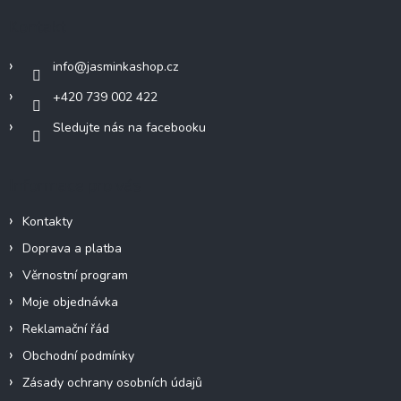
a
Kontakt
t
í
info
@
jasminkashop.cz
+420 739 002 422
Sledujte nás na facebooku
Informace pro vás
Kontakty
Doprava a platba
Věrnostní program
Moje objednávka
Reklamační řád
Obchodní podmínky
Zásady ochrany osobních údajů