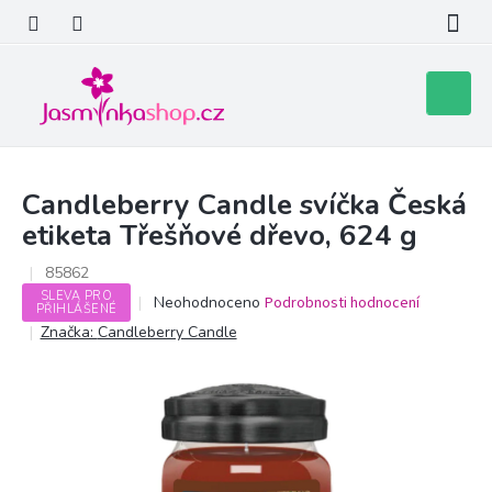
Přejít
na
obsah
Nákupní
košík
Candleberry Candle svíčka Česká
etiketa Třešňové dřevo, 624 g
85862
SLEVA PRO
Průměrné
Neohodnoceno
Podrobnosti hodnocení
PŘIHLÁŠENÉ
hodnocení
Značka:
Candleberry Candle
produktu
je
0,0
z
5
hvězdiček.