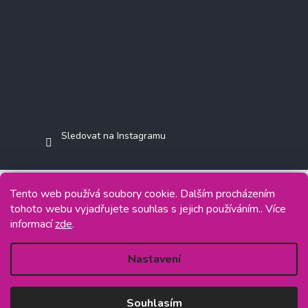
Sledovat na Instagramu
Tento web používá soubory cookie. Dalším procházením
tohoto webu vyjadřujete souhlas s jejich používáním.. Více
Copyright 2026
Jasminkashop.cz
. Všechna práva vyhrazena.
informací
zde
.
Grafický návrh vytvořil a na Shoptet implementoval
Tomáš Hlad
&
Shoptetak.cz
.
Nastavení
Vytvořil Shoptet
Souhlasím