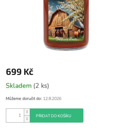
699 Kč
Měrná
Skladem
(2 ks)
cena:
Můžeme doručit do:
12.8.2026
PŘIDAT DO KOŠÍKU