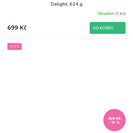
Delight, 624 g
Skladem
(1 ks)
699 Kč
DO KOŠÍKU
AKCE
699 KČ
–14 %