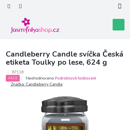
Přejít
na
obsah
Nákupní
košík
Candleberry Candle svíčka Česká
etiketa Toulky po lese, 624 g
87118
Průměrné
Neohodnoceno
Podrobnosti hodnocení
AKCE
hodnocení
Značka:
Candleberry Candle
produktu
je
0,0
z
5
hvězdiček.