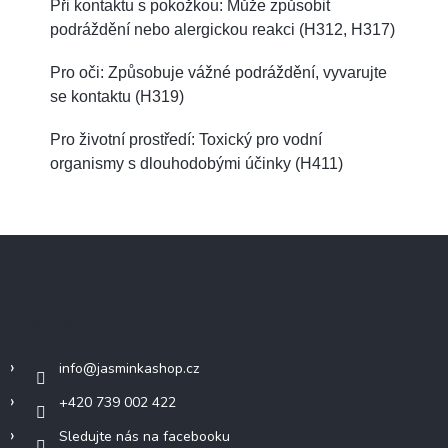
Při kontaktu s pokožkou: Může způsobit
podráždění nebo alergickou reakci (H312, H317)
Pro oči: Způsobuje vážné podráždění, vyvarujte
se kontaktu (H319)
Pro životní prostředí: Toxický pro vodní
organismy s dlouhodobými účinky (H411)
Z
á
p
a
Kontakt
t
í
info
@
jasminkashop.cz
+420 739 002 422
Sledujte nás na facebooku