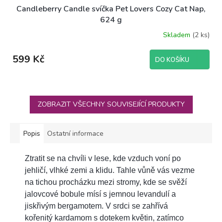
Candleberry Candle svíčka Pet Lovers Cozy Cat Nap,
624 g
Skladem
(2 ks)
599 Kč
DO KOŠÍKU
ZOBRAZIT VŠECHNY SOUVISEJÍCÍ PRODUKTY
Popis
Ostatní informace
Ztratit se na chvíli v lese, kde vzduch voní po
jehličí, vlhké zemi a klidu. Tahle vůně vás vezme
na tichou procházku mezi stromy, kde se svěží
jalovcové bobule mísí s jemnou levandulí a
jiskřivým bergamotem. V srdci se zahřívá
kořenitý kardamom s dotekem květin, zatímco