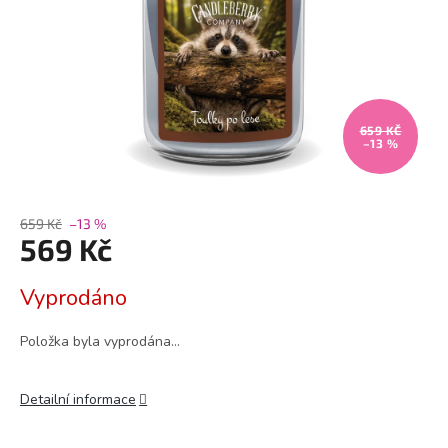
659 KČ
–13 %
659 Kč
–13 %
569 Kč
Měrná
Vyprodáno
cena:
Položka byla vyprodána…
Detailní informace