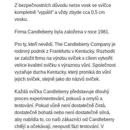
Z bezpečnostních důvodu nelze vosk ve svíčce
kompletně “vypálit” a vždy zbyde cca 0,5 cm
vosku.
Firma Candleberry byla založena v roce 1981.
Pro ty, kteří nevědí, The Candleberry Company je
rodinný podnik z Frankfurtu v Kentucky. Rozhodli
se založit firmu na výrobu svíček s cílem vytvořit
velice kvalitní svíčku s výraznou vůní. Společnost
vyzařuje ducha Kentucky, který proniká do vůní
jejich svíček, stejně jako do názvů svíček.
Každá svíčka Candleberry představuje dlouhý
proces experimentování, pokusů a omylů a
testování. Pokud vůně není dostatečně čistá,
dostatečně bohatá nebo není dostatečně silná,
aby nabídla to, co naši zákazníci od Candleberry
chtějí a očekávají, neopustí fázi testování. V