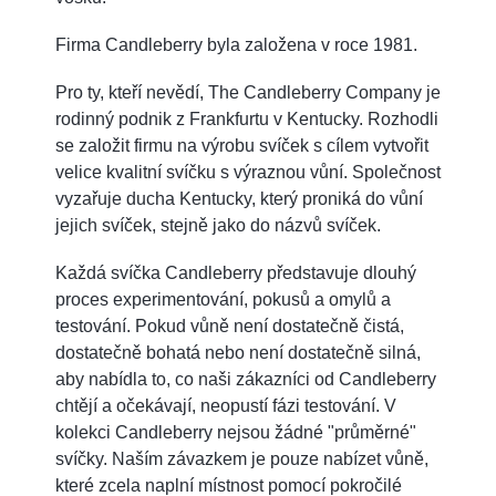
Firma Candleberry byla založena v roce 1981.
Pro ty, kteří nevědí, The Candleberry Company je
rodinný podnik z Frankfurtu v Kentucky. Rozhodli
se založit firmu na výrobu svíček s cílem vytvořit
velice kvalitní svíčku s výraznou vůní. Společnost
vyzařuje ducha Kentucky, který proniká do vůní
jejich svíček, stejně jako do názvů svíček.
Každá svíčka Candleberry představuje dlouhý
proces experimentování, pokusů a omylů a
testování. Pokud vůně není dostatečně čistá,
dostatečně bohatá nebo není dostatečně silná,
aby nabídla to, co naši zákazníci od Candleberry
chtějí a očekávají, neopustí fázi testování. V
kolekci Candleberry nejsou žádné "průměrné"
svíčky. Naším závazkem je pouze nabízet vůně,
které zcela naplní místnost pomocí pokročilé