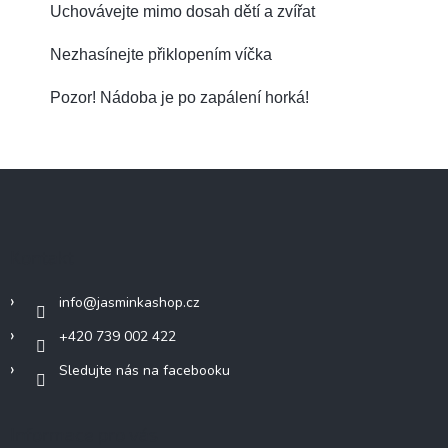
Uchovávejte mimo dosah dětí a zvířat
Nezhasínejte přiklopením víčka
Pozor! Nádoba je po zapálení horká!
Z
á
p
a
Kontakt
t
í
info
@
jasminkashop.cz
+420 739 002 422
Sledujte nás na facebooku
Informace pro vás