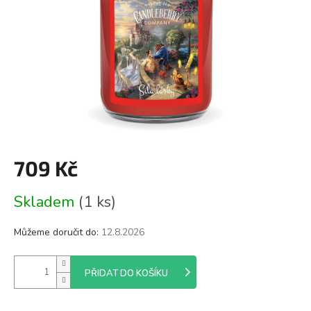
709 Kč
Měrná
Skladem
(1 ks)
cena:
Můžeme doručit do:
12.8.2026
PŘIDAT DO KOŠÍKU