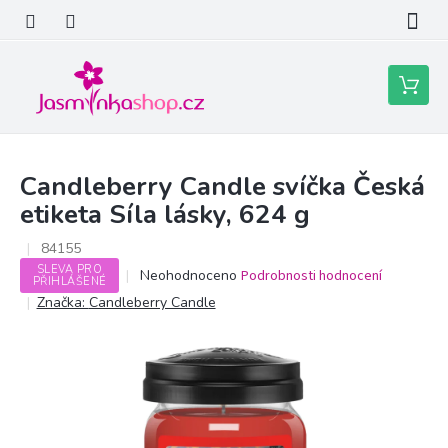
Přejít
na
obsah
Nákupní
košík
Candleberry Candle svíčka Česká
etiketa Síla lásky, 624 g
84155
SLEVA PRO
Průměrné
Neohodnoceno
Podrobnosti hodnocení
PŘIHLÁŠENÉ
hodnocení
Značka:
Candleberry Candle
produktu
je
0,0
z
5
hvězdiček.