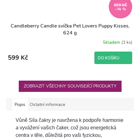
699 KČ
–14 %
Candleberry Candle svíčka Pet Lovers Puppy Kisses,
624 g
Skladem
(3 ks)
599 Kč
DO KOŠÍKU
ZOBRAZIT VŠECHNY SOUVISEJÍCÍ PRODUKTY
Popis
Ostatní informace
Vůně Síla čakry je navržena k podpoře harmonie
a vyvážení vašich čaker, což jsou energetická
centra v těle, důležitá pro vaši fyzickou,