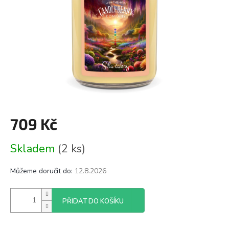
709 Kč
Měrná
Skladem
(2 ks)
cena:
Můžeme doručit do:
12.8.2026
PŘIDAT DO KOŠÍKU