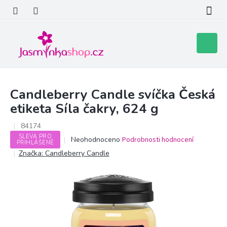
Přejít
na
obsah
Nákupní
košík
Candleberry Candle svíčka Česká
etiketa Síla čakry, 624 g
84174
SLEVA PRO
Průměrné
Neohodnoceno
Podrobnosti hodnocení
PŘIHLÁŠENÉ
hodnocení
Značka:
Candleberry Candle
produktu
je
0,0
z
5
hvězdiček.