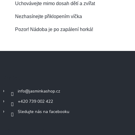
Uchovávejte mimo dosah dětí a zvířat
Nezhasínejte přiklopením víčka
Pozor! Nádoba je po zapálení horká!
Z
á
p
a
Kontakt
t
í
info
@
jasminkashop.cz
+420 739 002 422
Sledujte nás na facebooku
Informace pro vás