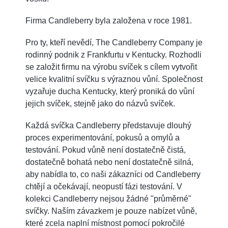
Firma Candleberry byla založena v roce 1981.
Pro ty, kteří nevědí, The Candleberry Company je
rodinný podnik z Frankfurtu v Kentucky. Rozhodli
se založit firmu na výrobu svíček s cílem vytvořit
velice kvalitní svíčku s výraznou vůní. Společnost
vyzařuje ducha Kentucky, který proniká do vůní
jejich svíček, stejně jako do názvů svíček.
Každá svíčka Candleberry představuje dlouhý
proces experimentování, pokusů a omylů a
testování. Pokud vůně není dostatečně čistá,
dostatečně bohatá nebo není dostatečně silná,
aby nabídla to, co naši zákazníci od Candleberry
chtějí a očekávají, neopustí fázi testování. V
kolekci Candleberry nejsou žádné "průměrné"
svíčky. Naším závazkem je pouze nabízet vůně,
které zcela naplní místnost pomocí pokročilé