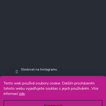
Sledovat na Instagramu
Tento web používá soubory cookie. Dalším procházením
tohoto webu vyjadřujete souhlas s jejich používáním.. Více
informací
zde
.
Copyright 2026
Jasminkashop.cz
. Všechna práva vyhrazena.
Grafický návrh vytvořil a na Shoptet implementoval
Tomáš Hlad
&
Shoptetak.cz
.
Nastavení