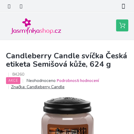
Přejít
na
obsah
Nákupní
košík
Candleberry Candle svíčka Česká
etiketa Semišová kůže, 624 g
84260
Průměrné
Neohodnoceno
Podrobnosti hodnocení
AKCE
hodnocení
Značka:
Candleberry Candle
produktu
je
0,0
z
5
hvězdiček.