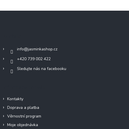
Z
á
p
a
Kontakt
t
í
info
@
jasminkashop.cz
+420 739 002 422
Sledujte nás na facebooku
Informace pro vás
Kontakty
Doprava a platba
Věrnostní program
Moje objednávka