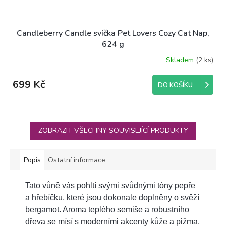
Candleberry Candle svíčka Pet Lovers Cozy Cat Nap,
624 g
Skladem
(2 ks)
699 Kč
DO KOŠÍKU
ZOBRAZIT VŠECHNY SOUVISEJÍCÍ PRODUKTY
Popis
Ostatní informace
Tato vůně vás pohltí svými svůdnými tóny pepře
a hřebíčku, které jsou dokonale doplněny o svěží
bergamot. Aroma teplého semiše a robustního
dřeva se mísí s moderními akcenty kůže a pižma,