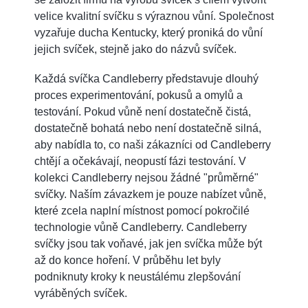
velice kvalitní svíčku s výraznou vůní. Společnost
vyzařuje ducha Kentucky, který proniká do vůní
jejich svíček, stejně jako do názvů svíček.
Každá svíčka Candleberry představuje dlouhý
proces experimentování, pokusů a omylů a
testování. Pokud vůně není dostatečně čistá,
dostatečně bohatá nebo není dostatečně silná,
aby nabídla to, co naši zákazníci od Candleberry
chtějí a očekávají, neopustí fázi testování. V
kolekci Candleberry nejsou žádné "průměrné"
svíčky. Naším závazkem je pouze nabízet vůně,
které zcela naplní místnost pomocí pokročilé
technologie vůně Candleberry. Candleberry
svíčky jsou tak voňavé, jak jen svíčka může být
až do konce hoření. V průběhu let byly
podniknuty kroky k neustálému zlepšování
vyráběných svíček.