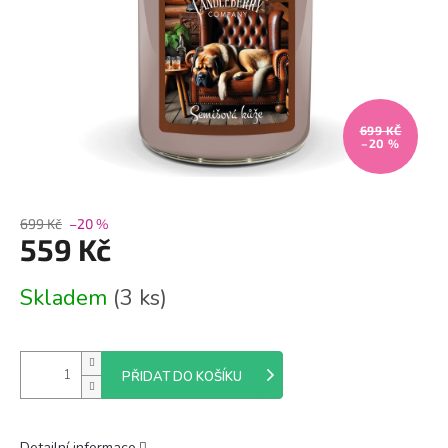
699 KČ
–20 %
699 Kč
–20 %
559 Kč
Měrná
Skladem
(3 ks)
cena:
PŘIDAT DO KOŠÍKU
Detailní informace