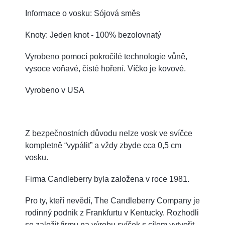
Informace o vosku: Sójová směs
Knoty: Jeden knot - 100% bezolovnatý
Vyrobeno pomocí pokročilé technologie vůně,
vysoce voňavé, čisté hoření. Víčko je kovové.
Vyrobeno v USA
Z bezpečnostních důvodu nelze vosk ve svíčce
kompletně “vypálit” a vždy zbyde cca 0,5 cm
vosku.
Firma Candleberry byla založena v roce 1981.
Pro ty, kteří nevědí, The Candleberry Company je
rodinný podnik z Frankfurtu v Kentucky. Rozhodli
se založit firmu na výrobu svíček s cílem vytvořit