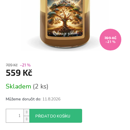
709 KČ
–21 %
709 Kč
–21 %
559 Kč
Měrná
Skladem
(2 ks)
cena:
Můžeme doručit do:
11.8.2026
PŘIDAT DO KOŠÍKU