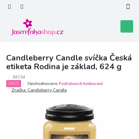
Přejít
na
obsah
Nákupní
košík
Candleberry Candle svíčka Česká
etiketa Rodina je základ, 624 g
84154
Průměrné
Neohodnoceno
Podrobnosti hodnocení
AKCE
hodnocení
Značka:
Candleberry Candle
produktu
je
0,0
z
5
hvězdiček.