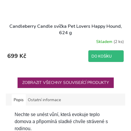
Candleberry Candle svíčka Pet Lovers Happy Hound,
624 g
Skladem
(2 ks)
699 Kč
DO KOŠÍKU
ZOBRAZIT VŠECHNY SOUVISEJÍCÍ PRODUKTY
Popis
Ostatní informace
Nechte se unést vůní, která evokuje teplo
domova a připomíná sladké chvíle strávené s
rodinou.