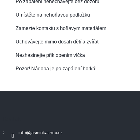
Po zapálení nenechávejte bez dozoru
Umístěte na nehořlavou podložku
Zamezte kontaktu s hořlavým materiálem
Uchovávejte mimo dosah dětí a zvířat
Nezhasínejte přiklopením víčka
Pozor! Nádoba je po zapálení horká!
Z
á
p
a
Kontakt
t
í
info
@
jasminkashop.cz