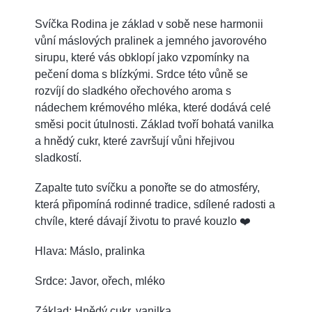
Svíčka Rodina je základ v sobě nese harmonii
vůní máslových pralinek a jemného javorového
sirupu, které vás obklopí jako vzpomínky na
peče
ní doma s blízkými. Srdce této vůně se
rozvíjí do sladkého ořechového aroma s
nádechem krémového mléka, které dodává celé
směsi pocit útulnosti. Základ tvoří bohatá vanilka
a hnědý cukr, které završují vůni hřejivou
sladkostí.
Zapalte tuto svíčku a ponořte se do atmosféry,
která připomíná rodinné tradice, sdílené radosti a
chvíle, které dávají životu to pravé kouzlo ❤️
Hlava: Máslo, pralinka
Srdce: Javor, ořech, mléko
Základ: Hnědý cukr, vanilka