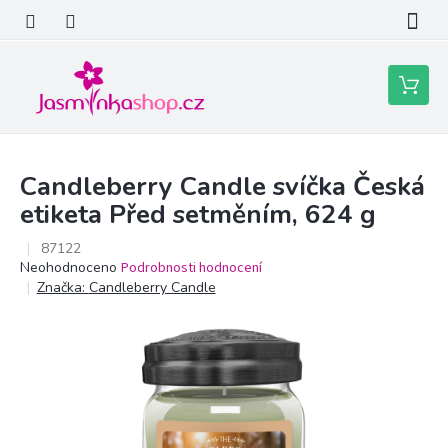
Přejít
na
obsah
Nákupní
košík
Candleberry Candle svíčka Česká
etiketa Před setměním, 624 g
87122
Průměrné
Neohodnoceno
Podrobnosti hodnocení
hodnocení
Značka:
Candleberry Candle
produktu
je
0,0
z
5
hvězdiček.