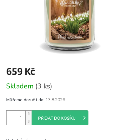
659 Kč
Měrná
Skladem
(3 ks)
cena:
Můžeme doručit do:
13.8.2026
PŘIDAT DO KOŠÍKU