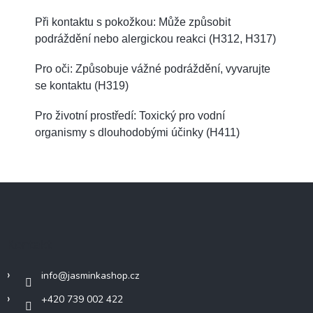
Při kontaktu s pokožkou: Může způsobit
podráždění nebo alergickou reakci (H312, H317)
Pro oči: Způsobuje vážné podráždění, vyvarujte
se kontaktu (H319)
Pro životní prostředí: Toxický pro vodní
organismy s dlouhodobými účinky (H411)
Z
á
p
a
Kontakt
t
í
info
@
jasminkashop.cz
+420 739 002 422