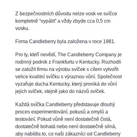
Z bezpečnostních důvodu nelze vosk ve svíčce
kompletně “vypálit” a vždy zbyde cca 0,5 cm
vosku.
Firma Candleberry byla založena v roce 1981.
Pro ty, kteří nevědí, The Candleberry Company je
rodinný podnik z Frankfurtu v Kentucky. Rozhodli
se založit firmu na výrobu svíček s cílem vytvořit
velice kvalitní svíčku s výraznou vůní. Společnost
vyzařuje ducha Kentucky, který proniká do vůní
jejich svíček, stejně jako do názvů svíček.
Každá svíčka Candleberry představuje dlouhý
proces experimentování, pokusů a omylů a
testování. Pokud vůně není dostatečně čistá,
dostatečně bohatá nebo není dostatečně silná,
aby nabídla to, co naši zákazníci od Candleberry