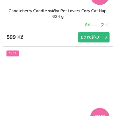
Candleberry Candle svíčka Pet Lovers Cozy Cat Nap,
624 g
Skladem
(2 ks)
599 Kč
DO KOŠÍKU
AKCE
699 KČ