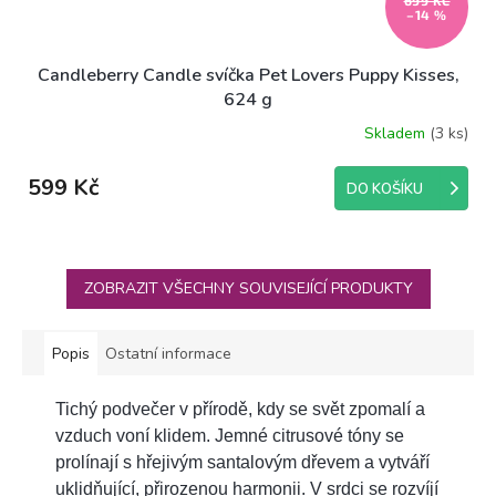
–14 %
Candleberry Candle svíčka Pet Lovers Puppy Kisses,
624 g
Skladem
(3 ks)
599 Kč
DO KOŠÍKU
ZOBRAZIT VŠECHNY SOUVISEJÍCÍ PRODUKTY
Popis
Ostatní informace
Tichý podvečer v přírodě, kdy se svět zpomalí a
vzduch voní klidem. Jemné citrusové tóny se
prolínají s hřejivým santalovým dřevem a vytváří
uklidňující, přirozenou harmonii. V srdci se rozvíjí